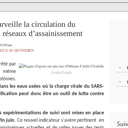
veille la circulation du
réseaux d’assainissement
 10:09am
IEUX AU QUOTIDIEN
rété par
nt même
Crédit Clodelle
mptômes.
dans les eaux usées où la charge virale du SARS-
fication peut donc être un outil de lutte contre
es expérimentations de suivi sont mises en place
in juin
. Ce nouvel indicateur s'avère pertinent en
Sui
logiques actuelles et de celles issues des tests