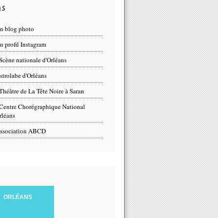
ns
n blog photo
 profil Instagram
Scène nationale d'Orléans
strolabe d'Orléans
Théâtre de La Tête Noire à Saran
Centre Chorégraphique National
rléans
ssociation ABCD