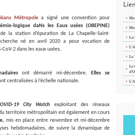
Lie
léans Métropole
a signé une convention pour
Mo
Idémio-logique daNs les Eaux usées (OBEPINE)
Mon
 de la station d’épuration de La Chapelle-Saint-
La 
cherche né en avril 2020 a pour vocation de
L'A
-CoV-2 dans les eaux usées.
Le 
Le 
d'O
adaires
ont démarré mi-décembre.
Elles se
nt centralisées à l’échelle nationale.
L'A
COVID-19 City Watch
exploitant des réseaux
du territoire métropolitain est également en cours
e,
mis en place entre novembre et mi-décembre
lyses hebdomadaires, de suivre la dynamique de