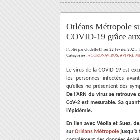
Orléans Métropole sur
COVID-19 grâce aux 
Publié par clodelle45 sur 22 Février 2021,
Catégories :
#CORONAVIRUS
,
#VIVRE M
Le virus de la COVID-19 est exc
les personnes infectées ava
qu’elles ne présentent des sy
De l’ARN du virus se retrouve 
CoV-2 est mesurable. Sa quanti
l’épidémie.
En lien avec Véolia et Suez, d
sur
Orléans Métropole
jusqu’à f
complément des données épidémio