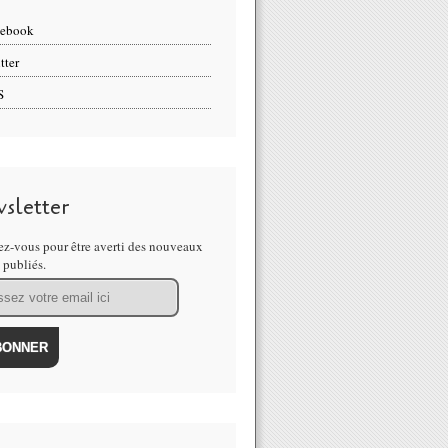
cebook
tter
S
sletter
z-vous pour être averti des nouveaux
s publiés.