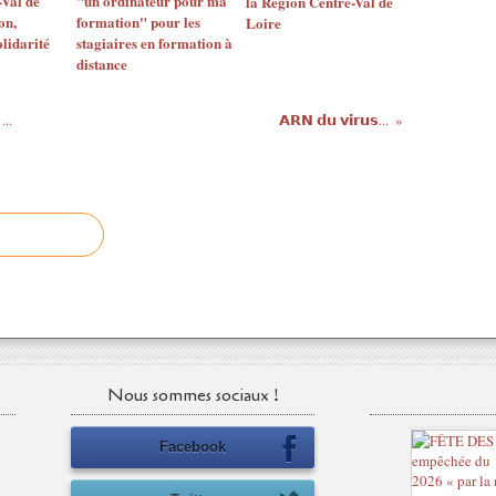
Val de
"un ordinateur pour ma
la Région Centre-Val de
on,
formation" pour les
Loire
lidarité
stagiaires en formation à
distance
..
𝗔𝗥𝗡 𝗱𝘂 𝘃𝗶𝗿𝘂𝘀...
Nous sommes sociaux !
Facebook