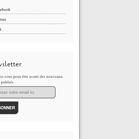
cebook
tter
S
sletter
z-vous pour être averti des nouveaux
s publiés.