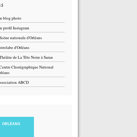
ns
n blog photo
 profil Instagram
Scène nationale d'Orléans
strolabe d'Orléans
Théâtre de La Tête Noire à Saran
Centre Chorégraphique National
rléans
ssociation ABCD