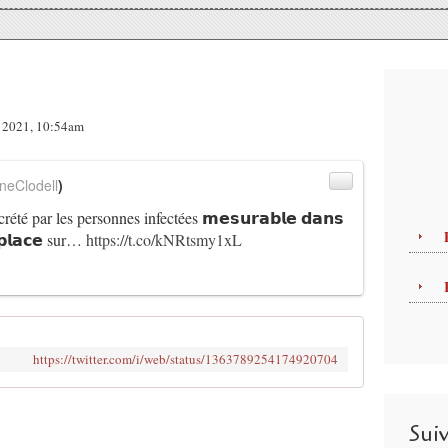
r 2021, 10:54am
neClodell
)
rété par les personnes infectées 𝗺𝗲𝘀𝘂𝗿𝗮𝗯𝗹𝗲 𝗱𝗮𝗻𝘀
 𝗽𝗹𝗮𝗰𝗲 sur…
https://t.co/kNRtsmy1xL
https://twitter.com/i/web/status/1363789254174920704
Sui