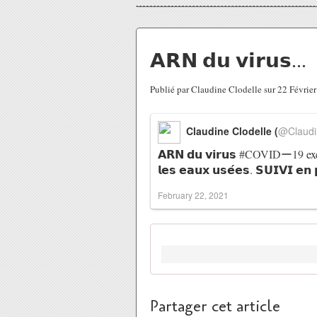
𝗔𝗥𝗡 𝗱𝘂 𝘃𝗶𝗿𝘂𝘀...
Publié par Claudine Clodelle sur 22 Févrie
Claudine Clodelle (
@Claudi
𝗔𝗥𝗡 𝗱𝘂 𝘃𝗶𝗿𝘂𝘀
#COVIDー19
exc
𝗹𝗲𝘀 𝗲𝗮𝘂𝘅 𝘂𝘀𝗲́𝗲𝘀. 𝗦𝗨𝗜𝗩𝗜 𝗲
February 22, 2021
Partager cet article