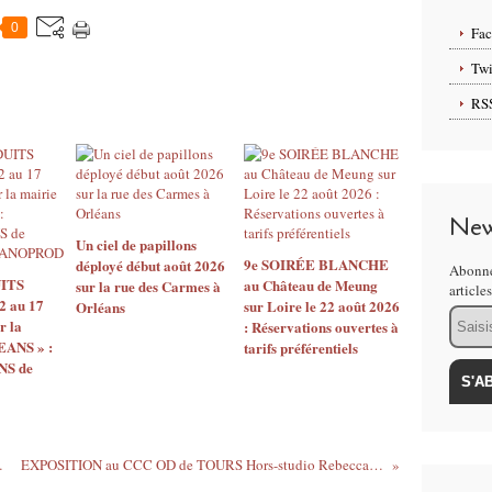
0
Fa
Twi
RS
New
Un ciel de papillons
9e SOIRÉE BLANCHE
déployé début août 2026
Abonne
ITS
au Château de Meung
sur la rue des Carmes à
article
2 au 17
sur Loire le 22 août 2026
Orléans
Email
r la
: Réservations ouvertes à
EANS » :
tarifs préférentiels
S de
x d’assainissement
EXPOSITION au CCC OD de TOURS Hors-studio Rebecca Fezard et Elodie Michaud - Galeries extérieures jusqu’ au 2 janvier 2022