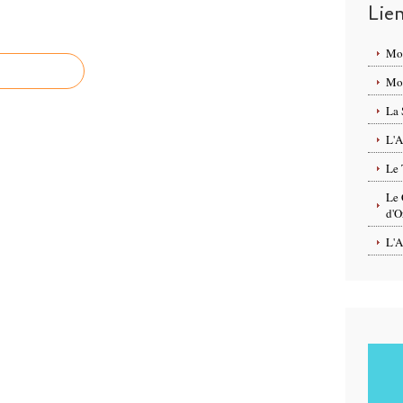
Lie
Mo
Mon
La 
L'A
Le 
Le 
d'O
L'A