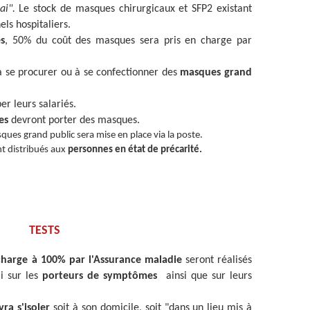
ai".
Le stock de masques chirurgicaux et SFP2 existant
ls hospitaliers.
es
, 50% du coût des masques sera pris en charge par
à se procurer ou à se confectionner des
masques grand
er leurs salariés.
es
devront porter des masques.
ques grand public sera mise en place via la poste.
nt distribués aux
personnes en état de précarité.
TESTS
 charge à 100% par l'Assurance maladie
seront réalisés
i sur les
porteurs de symptômes
ainsi que sur leurs
ra s'isoler
soit à son domicile, soit "dans un lieu mis à