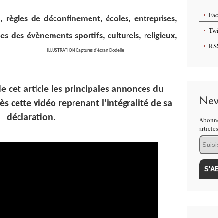
Fa
, règles de déconfinement, écoles, entreprises,
Twi
ses des évènements sportifs, culturels, religieux,
RS
ances...
ILLUSTRATION Captures d'écran Clodelle
e cet article les principales annonces du
New
ès cette vidéo reprenant l'intégralité de sa
déclaration.
Abonne
article
Email