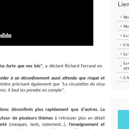
Lie
Mo
Mon
La 
L'A
Le 
Le 
us forte que nos lois"
, a déclaré Richard Ferrand en
d'O
L'A
céder à un déconfinement aussi attendu que risqué et
inistre précisant également que
"La circulation du virus
ires. Il faut les prendre en compte"
.
t donc déconfinés plus rapidement que d'autres.
La
autour de plusieurs thèmes
à retrouver plus en détail
anté
(masques, tests, isolement…),
l’enseignement et