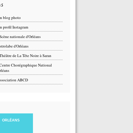
ns
n blog photo
 profil Instagram
Scène nationale d'Orléans
strolabe d'Orléans
Théâtre de La Tête Noire à Saran
Centre Chorégraphique National
rléans
ssociation ABCD