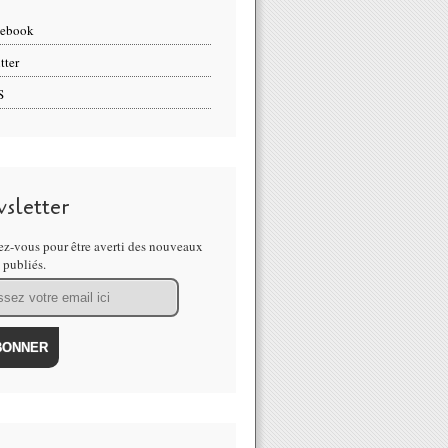
cebook
tter
S
sletter
z-vous pour être averti des nouveaux
s publiés.