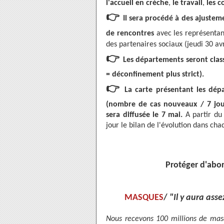
l'accueil en crèche
,
le travail
,
les c
👉
Il sera procédé à des ajusteme
de rencontres
avec les représentan
des partenaires sociaux (jeudi 30 avr
👉
Les départements seront class
= déconfinement plus strict).
👉
La carte présentant les dép
(nombre de cas nouveaux / 7 jour
sera diffusée le 7 mai.
A partir du 
jour le bilan de l'évolution dans c
Protéger d'abord
MASQUES
/
"Il y aura ass
Nous recevons 100 millions de masq