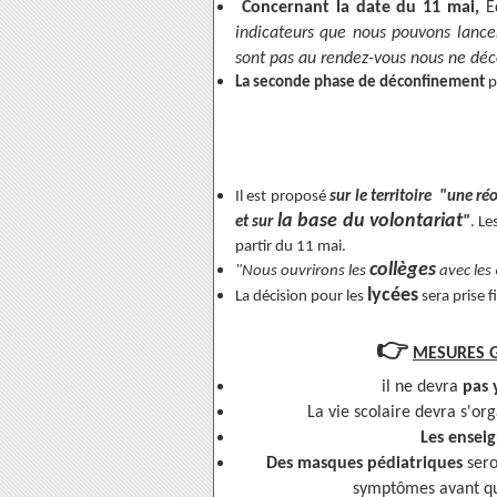
Concernant la date du 11 mai,
É
indicateurs que nous pouvons lancer 
sont pas au rendez-vous nous ne déco
La seconde phase de déconfinement
p
Il est proposé
sur le territoire
"une réo
la base du volontariat
et sur
"
. Le
partir du 11 mai.
collèges
"Nous ouvrirons les
avec les 
lycées
La décision pour les
sera prise f
👉
MESURES 
il ne devra
pas y
La vie scolaire devra s'or
Les ensei
Des masques pédiatriques
sero
symptômes avant que