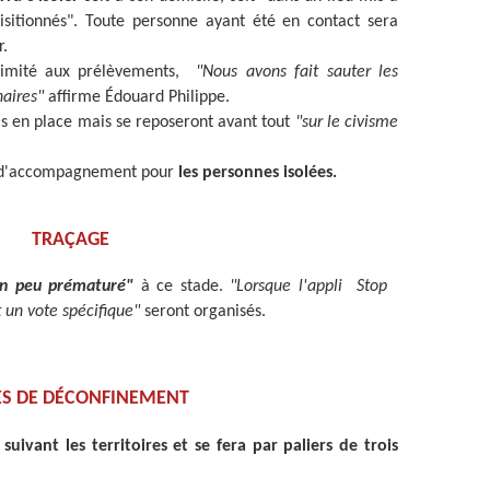
isitionnés". Toute personne ayant été en contact sera
r.
oximité aux prélèvements,
"Nous avons fait sauter les
naires"
affirme Édouard Philippe.
mis en place mais se reposeront avant tout
"sur le civisme
an d'accompagnement pour
les personnes isolées.
TRAÇAGE
n peu prématuré"
à ce stade.
"Lorsque l'appli Stop
t un vote spécifique"
seront organisés.
ES DE DÉCONFINEMENT
uivant les territoires et se fera par paliers de trois