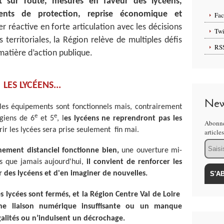
 et sur route, mesures en faveur des lycéens,
ents de protection, reprise économique et
Fa
 réactive en forte articulation avec les décisions
Twi
és territoriales, la Région relève de multiples défis
RS
matière d’action publique.
LES LYCÉENS...
New
 les équipements sont fonctionnels mais, contrairement
e
e
égiens de 6
et 5
, l
es lycéens ne reprendront pas les
Abonne
rir les lycées sera prise seulement fin mai.
article
Email
nement distanciel fonctionne bien,
une ouverture mi-
lus que jamais aujourd'hui,
il convient de renforcer les
 des lycéens et d'en imaginer de nouvelles.
 lycées sont fermés, et la Région Centre Val de Loire
une liaison numérique insuffisante ou un manque
alités ou n’induisent un décrochage.