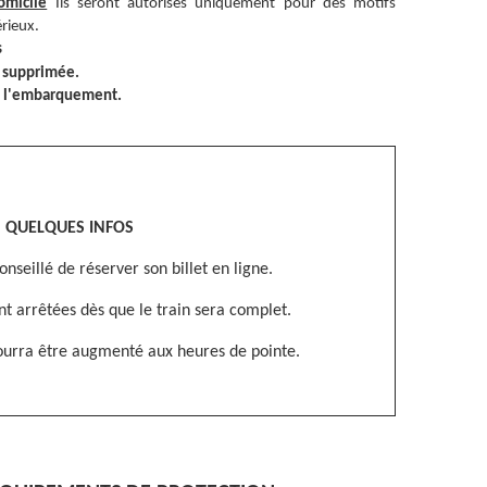
omicile
Ils seront autorisés uniquement pour des motifs
rieux.
s
a supprimée.
 à l'embarquement.
QUELQUES INFOS
onseillé de réserver son billet en ligne.
nt arrêtées dès que le train sera complet.
ourra être augmenté aux heures de pointe.