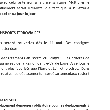
c celui antérieur à la crise sanitaire. Multiplier le
inement serait irréaliste, d'autant que
la billetterie
apter au jour le jour.
NSPORTS FERROVIAIRES
ires seront rouvertes dès le 11 mai.
Des consignes
t attendues.
s
départements en
'
vert"
ou
"rouge",
les critères de
au niveau de la Région Centre-Val de Loire.
A ce jour
le
lent plus favorisés que l'Eure et Loir et le Loiret.
Dans
e route,
les déplacements interdépartementaux restent
es rouvrira
déplacement demeurera obligatoire pour les déplacements
à