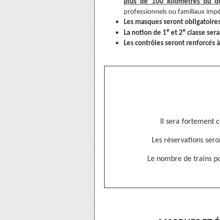
plus de 100 kilomètres du d
professionnels ou familiaux impé
Les
masques seront obligatoire
e
e
La notion de 1
et 2
classe ser
Les contrôles seront renforcés
Il sera fortement c
Les réservations sero
Le nombre de trains p