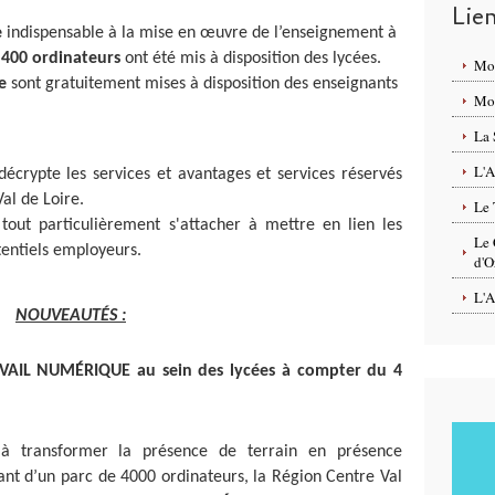
Lie
e
indispensable à la mise en œuvre de l’enseignement à
t
400 ordinateurs
ont été mis à disposition des lycées.
Mo
ne
sont gratuitement mises à disposition des enseignants
Mon
La 
L'A
écrypte les services et avantages et services réservés
al de Loire.
Le 
tout particulièrement s'attacher à mettre en lien les
Le 
tentiels employeurs.
d'O
L'A
NOUVEAUT
É
S :
AVAIL NUMÉRIQUE
au sein des lycées
à compter du 4
 à transformer la présence de terrain en présence
sant d’un parc de 4000 ordinateurs, la Région Centre Val