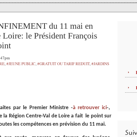
FINEMENT du 11 mai en
 Loire: le Président François
int
1:47pm
TRE
,
#JEUNE PUBLIC
,
#GRATUIT OU TARIF REDUIT
,
#JARDINS
ites par le Premier Ministre -
à retrouver ici
-,
a Région Centre-Val de Loire a fait le point sur
outes les compétences en prévision du 11 mai.
Sui