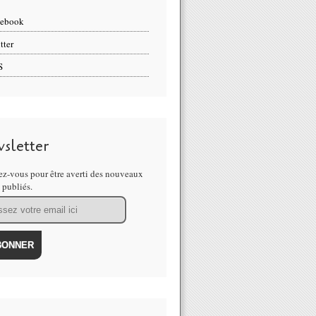
cebook
tter
S
sletter
z-vous pour être averti des nouveaux
s publiés.