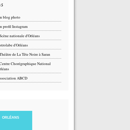
ns
n blog photo
 profil Instagram
Scène nationale d'Orléans
strolabe d'Orléans
Théâtre de La Tête Noire à Saran
Centre Chorégraphique National
rléans
ssociation ABCD