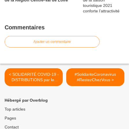
de la Région Centre-Val de Loire
Commentaires
Ajouter un commentaire
< SOLIDARITÉ COVID-19 -
#SolidariteCoronavirus
DISTRIBUTIONS par les
#RestezChezVous >
bénévoles des Restos du
cœur LOIRET – Situation à
fin mars 2020
Hébergé par Overblog
Top articles
Pages
Contact