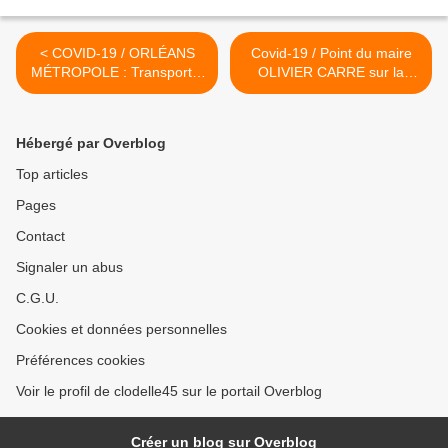
< COVID-19 / ORLÉANS
Covid-19 / Point du maire
MÉTROPOLE : Transport à
OLIVIER CARRE sur la
la demande pour le
situation à Orléans : santé,
personnel du CHRO –
solidarité, services,
GRATUITÉ du réseau TAO
transports, loisirs… >
Hébergé par Overblog
Top articles
Pages
Contact
Signaler un abus
C.G.U.
Cookies et données personnelles
Préférences cookies
Voir le profil de clodelle45 sur le portail Overblog
Créer un blog sur Overblog