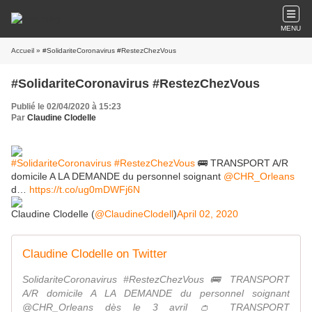
MENU
Accueil
» #SolidariteCoronavirus #RestezChezVous
#SolidariteCoronavirus #RestezChezVous
Publié le 02/04/2020 à 15:23
Par
Claudine Clodelle
#SolidariteCoronavirus
#RestezChezVous
🚌 TRANSPORT A/R
domicile A LA DEMANDE du personnel soignant
@CHR_Orleans
d…
https://t.co/ug0mDWFj6N
Claudine Clodelle (
@ClaudineClodell
)
April 02, 2020
Claudine Clodelle on Twitter
SolidariteCoronavirus #RestezChezVous 🚌 TRANSPORT
A/R domicile A LA DEMANDE du personnel soignant
@CHR_Orleans dès le 3 avril 👛 TRANSPORT