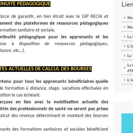
Lie
INUITÉ PÉDAGOGIQUE
force de garantir, en lien étroit avec le GIP RECIA et
Mo
ement des plateformes de ressources pédagogiques
Mon
ormation sanitaire et sociale.
La 
ntinuité pédagogique pour les apprenants et les
e à disposition de ressources pédagogiques,
L'A
tance, etc…).
Le 
Le 
TÉS ACTUELLES DE CALCUL DES BOURSES
d'O
L'A
tenu pour tous les apprenants bénéficiaires quelle
e formation à distance, stage, vacations effectuées en
isition le cas échéant.
rçues en lien avec la mobilisation actuelle des
ôtés des professionnels de santé ne seront pas prises
calcul des revenus déterminant le montant des bourses
ants des formations sanitaires et sociales bénéficient