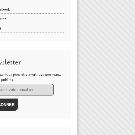
cebook
tter
S
sletter
z-vous pour être averti des nouveaux
s publiés.