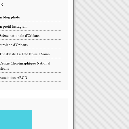
ns
n blog photo
 profil Instagram
Scène nationale d'Orléans
strolabe d'Orléans
Théâtre de La Tête Noire à Saran
Centre Chorégraphique National
rléans
ssociation ABCD