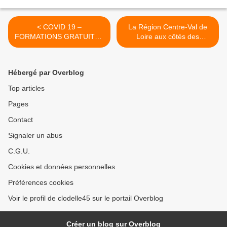
< COVID 19 –
La Région Centre-Val de
FORMATIONS GRATUITES
Loire aux côtés des
à distance pour les
étudiants et apprenants des
salarié.e.s de la RÉGION
formations médicales,
CENTRE VAL DE LOIRE en
paramédicales et sociales
Hébergé par Overblog
chômage partiel
mobilisés >
Top articles
Pages
Contact
Signaler un abus
C.G.U.
Cookies et données personnelles
Préférences cookies
Voir le profil de clodelle45 sur le portail Overblog
Créer un blog sur Overblog