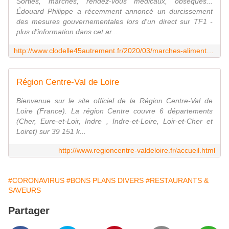
Sorties, marchés, rendez-vous médicaux, obsèques...
Édouard Philippe a récemment annoncé un durcissement
des mesures gouvernementales lors d'un direct sur TF1 -
plus d'information dans cet ar...
http://www.clodelle45autrement.fr/2020/03/marches-alimentaires-autorises-a-orleans-et-dans-le-loiret-liste-horaires-et-arrete-prefectoral-du-24-mars-2020.html
Région Centre-Val de Loire
Bienvenue sur le site officiel de la Région Centre-Val de
Loire (France). La région Centre couvre 6 départements
(Cher, Eure-et-Loir, Indre , Indre-et-Loire, Loir-et-Cher et
Loiret) sur 39 151 k...
http://www.regioncentre-valdeloire.fr/accueil.html
#CORONAVIRUS
#BONS PLANS DIVERS
#RESTAURANTS &
SAVEURS
Partager