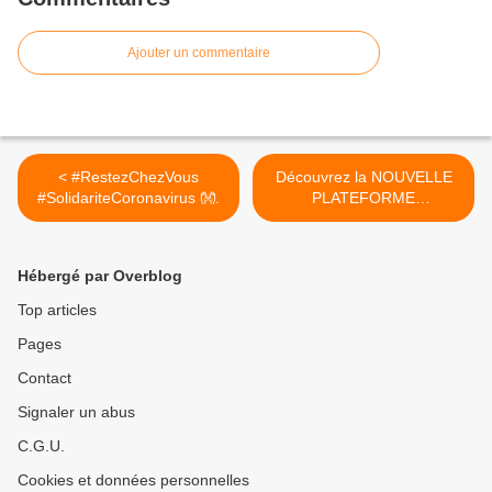
Ajouter un commentaire
< #RestezChezVous
Découvrez la NOUVELLE
#SolidariteCoronavirus 👐.
PLATEFORME
INTERACTIVE et mangez
frais, local, de saison en
RÉGION CENTRE VAL DE
Hébergé par Overblog
LOIRE >
Top articles
Pages
Contact
Signaler un abus
C.G.U.
Cookies et données personnelles