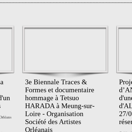
la
3e Biennale Traces &
Proj
Formes et documentaire
d’A
d'un
hommage à Tetsuo
d'un
s
HARADA à Meung-sur-
d'A
Loire - Organisation
27/0
 Orléans
Société des Artistes
rése
Orléanais