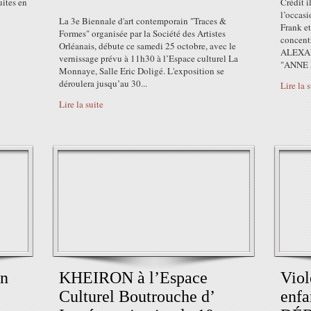
uites en
Crédit i
l’occasi
La 3e Biennale d'art contemporain "Traces &
Frank et
Formes" organisée par la Société des Artistes
concentr
Orléanais, débute ce samedi 25 octobre, avec le
ALEXAND
vernissage prévu à 11h30 à l’Espace culturel La
"ANNE F
Monnaye, Salle Eric Doligé. L'exposition se
déroulera jusqu’au 30...
Lire la 
Lire la suite
on
KHEIRON à l’Espace
Viol
Culturel Boutrouche d’
enf