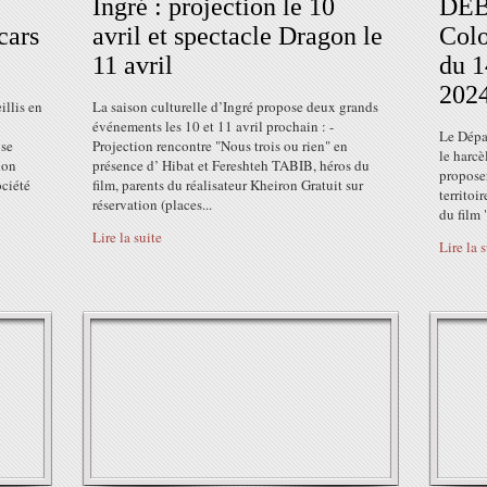
Ingré : projection le 10
DÉB
cars
avril et spectacle Dragon le
Colo
11 avril
du 1
202
illis en
La saison culturelle d’Ingré propose deux grands
événements les 10 et 11 avril prochain : -
Le Dépar
 se
Projection rencontre "Nous trois ou rien" en
le harcè
ion
présence d’ Hibat et Fereshteh TABIB, héros du
proposer
ociété
film, parents du réalisateur Kheiron Gratuit sur
territoi
réservation (places...
du film 
Lire la suite
Lire la 