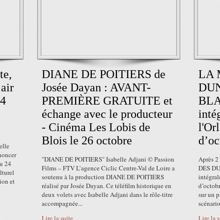
te,
DIANE DE POITIERS de
LA 
air
Josée Dayan : AVANT-
DUNO
24
PREMIÈRE GRATUITE et
BLA
échange avec le producteur
inté
- Cinéma Les Lobis de
l'Or
Blois le 26 octobre
d’oc
elle
noncer
"DIANE DE POITIERS" Isabelle Adjani © Passion
Après 2
au 24
Films – FTV L’agence Ciclic Centre-Val de Loire a
DES DU
lturel
soutenu à la production DIANE DE POITIERS
intégral
ion et
réalisé par Josée Dayan. Ce téléfilm historique en
d’octob
deux volets avec Isabelle Adjani dans le rôle-titre
sur un p
accompagnée...
scénario
Lire la suite
Lire la 