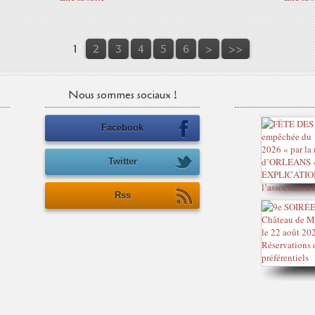
1
2
3
4
5
6
>
>>
Nous sommes sociaux !
Facebook
Twitter
Rss