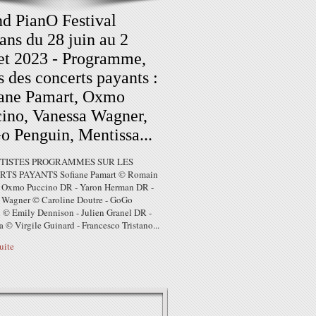
d PianO Festival
ans du 28 juin au 2
let 2023 - Programme,
fs des concerts payants :
iane Pamart, Oxmo
ino, Vanessa Wagner,
 Penguin, Mentissa...
RTISTES PROGRAMMES SUR LES
TS PAYANTS Sofiane Pamart © Romain
- Oxmo Puccino DR - Yaron Herman DR -
 Wagner © Caroline Doutre - GoGo
 © Emily Dennison - Julien Granel DR -
 © Virgile Guinard - Francesco Tristano...
suite