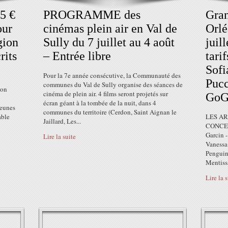
5 €
PROGRAMME des
Gran
our
cinémas plein air en Val de
Orlé
gion
Sully du 7 juillet au 4 août
juil
rits
– Entrée libre
tari
Sof
Pour la 7e année consécutive, la Communauté des
Pucc
communes du Val de Sully organise des séances de
ion
cinéma de plein air. 4 films seront projetés sur
GoGo
écran géant à la tombée de la nuit, dans 4
jeunes
communes du territoire (Cerdon, Saint Aignan le
able
LES A
Jaillard, Les...
CONCER
Garcin 
Lire la suite
Vanessa
Penguin
Mentissa
Lire la 