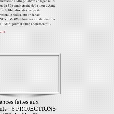
llustration l’Alliage Olivet en ligne ici À
on du 80e anniversaire de la mort d'Anne
 de la libération des camps de
ation, le réalisateur orléanais
RE MOIX présentera son dernier film
RANK, journal d'une adolescente"...
suite
ences faites aux
ants : 6 PROJECTIONS