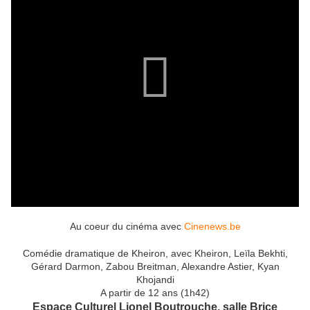
Au coeur du cinéma avec
Cinenews.be
Comédie dramatique de Kheiron, avec Kheiron, Leïla Bekhti,
Gérard Darmon, Zabou Breitman, Alexandre Astier, Kyan
Khojandi
A partir de 12 ans (1h42)
Espace Culturel Lionel Boutrouche, salle Brice