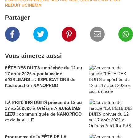
REDUIT
#CINEMA
Partager
Vous aimerez aussi
FÊTE DES DUITS empêchée du 12 au
17 août 2026 « par la mairie
d’ORLEANS » : EXPLICATIONS de
l’association NANOPROD
𝐋𝐀 𝐅𝐄𝐓𝐄 𝐃𝐄𝐒 𝐃𝐔𝐈𝐓𝐒 prévue du 12 au
17 août 2026 à Orléans 𝐍’𝐀𝐔𝐑𝐀 𝐏𝐀𝐒
𝐋𝐈𝐄𝐔 : communiqués de NANOPROD
et de la VILLE
Programme de la FÊTE DE LA