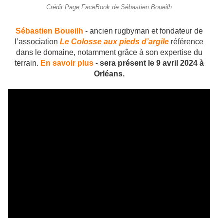
Crédit Page FaceBook de Sébastien Boueilh
Sébastien Boueilh
- ancien rugbyman et fondateur de
l’association
Le Colosse aux pieds d’argile
référence
dans le domaine, notamment grâce à son expertise du
terrain.
En savoir plus
-
sera présent le 9 avril 2024 à
Orléans.