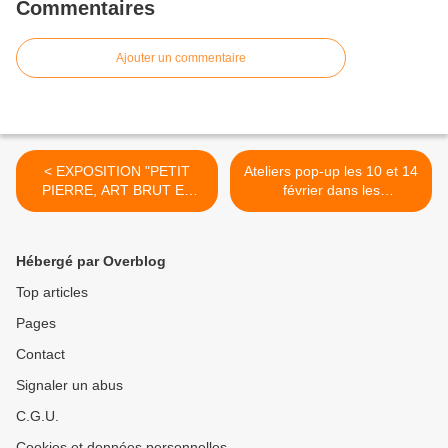
Commentaires
Ajouter un commentaire
< EXPOSITION "PETIT
Ateliers pop-up les 10 et 14
PIERRE, ART BRUT ET
février dans les
HANDICAP" à Orléans du
bibliothèques de Saint Jean
12 au 23 février 2024
de la Ruelle – Sur
inscription >
Hébergé par Overblog
Top articles
Pages
Contact
Signaler un abus
C.G.U.
Cookies et données personnelles