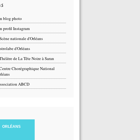
ns
n blog photo
 profil Instagram
Scène nationale d'Orléans
strolabe d'Orléans
Théâtre de La Tête Noire à Saran
Centre Chorégraphique National
rléans
ssociation ABCD