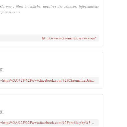
Carmes : films à l'affiche, horaires des séances, informations
films à venir.
https://www.cinemalescarmes.com/
内容。
https://www.facebook.com/login/?next=https%3A%2F%2Fwww.facebook.com%2FCinema.LeDunois.Beaugency
内容。
https://www.facebook.com/login/?next=https%3A%2F%2Fwww.facebook.com%2Fprofile.php%3Fid%3D100063207220435