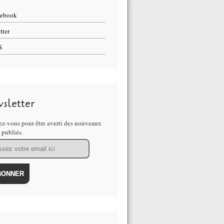
cebook
tter
S
sletter
z-vous pour être averti des nouveaux
s publiés.