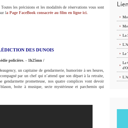
Lie
Toutes les précisions et les modalités de réservations vous sont
sur l
a Page FaceBook consacrée au film en ligne ici.
Mo
Mon
La 
L'A
ÉDICTION DES DUNOIS
Le 
die policière. - 1h25mn /
Le 
d'O
 Beaugency, un capitaine de gendarmerie, humoriste à ses heures,
compagné par un chef qui n’attend que son départ à la retraite,
L'A
ne gendarmette prometteuse, nos quatre complices vont devoir
 blason, boite à musique, secte mystérieuse et parchemin qui