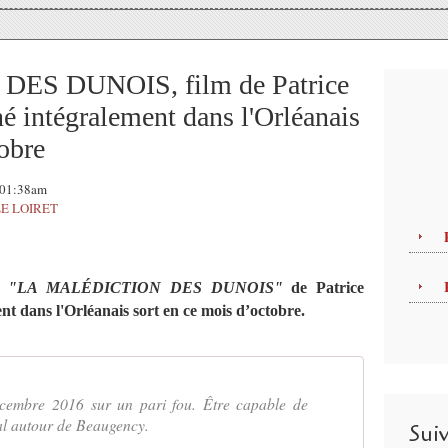
ES DUNOIS, film de Patrice
ntégralement dans l'Orléanais
tobre
, 01:38am
LE LOIRET
lm
"LA MALÉDICTION DES DUNOIS"
de Patrice
ans l'Orléanais sort en ce mois d’octobre.
écembre 2016 sur un pari fou. Être capable de
al autour de Beaugency.
Sui