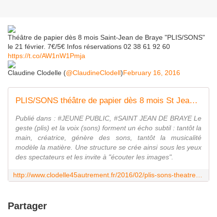
Théâtre de papier dès 8 mois Saint-Jean de Braye "PLIS/SONS"
le 21 février. 7€/5€ Infos réservations 02 38 61 92 60
https://t.co/AW1nW1Pmja
Claudine Clodelle (
@ClaudineClodell
)
February 16, 2016
PLIS/SONS théâtre de papier dès 8 mois St Jean de Braye le 21 février 2016 - VIVRE AUTREMENT VOS LOISIRS avec Clodelle
Publié dans : #JEUNE PUBLIC, #SAINT JEAN DE BRAYE Le
geste (plis) et la voix (sons) forment un écho subtil : tantôt la
main, créatrice, génère des sons, tantôt la musicalité
modèle la matière. Une structure se crée ainsi sous les yeux
des spectateurs et les invite à "écouter les images".
http://www.clodelle45autrement.fr/2016/02/plis-sons-theatre-de-papier-des-8-mois-st-jean-de-braye-le-21-fevrier-2016.html
Partager