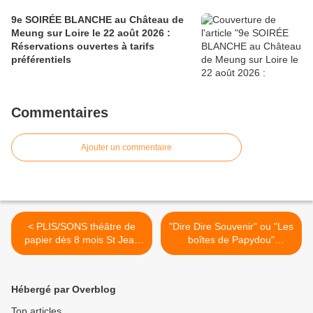
9e SOIRÉE BLANCHE au Château de
Meung sur Loire le 22 août 2026 :
Réservations ouvertes à tarifs
préférentiels
Commentaires
Ajouter un commentaire
< PLIS/SONS théâtre de
"Dire Dire Souvenir" ou "Les
papier dès 8 mois St Jean
boîtes de Papydou"
de Braye le 21 février 2016
spectacle dès 5 ans
GRATUIT St Père sur Loire
(45) >
Hébergé par Overblog
Top articles