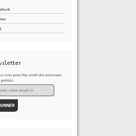
cebook
tter
S
sletter
z-vous pour être averti des nouveaux
s publiés.