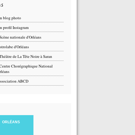
ns
n blog photo
 profil Instagram
Scène nationale d'Orléans
strolabe d'Orléans
Théâtre de La Tête Noire à Saran
Centre Chorégraphique National
rléans
ssociation ABCD