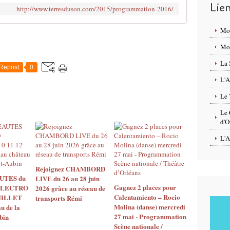
Lie
http://www.terresduson.com/2015/programmation-2016/
Mo
Mon
La 
Repost
0
L'A
Le 
Le 
d'O
L'A
Rejoignez CHAMBORD
UTES du
LIVE du 26 au 28 juin
Gagnez 2 places pour
ELECTRO
2026 grâce au réseau de
Calentamiento – Rocio
JUILLET
transports Rémi
Molina (danse) mercredi
u de la
27 mai - Programmation
bin
Scène nationale /