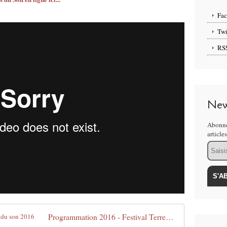
Fa
Twi
RS
New
Abonne
article
Email
Programmation 2016 - Festival Terres du son 2016