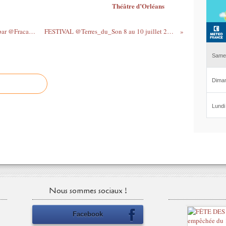
Théâtre d’Orléans
PROPUL'SON en @RCValdeLoire lancé par @FracaMa ...
FESTIVAL @Terres_du_Son 8 au 10 juillet 2016...
Nous sommes sociaux !
Facebook