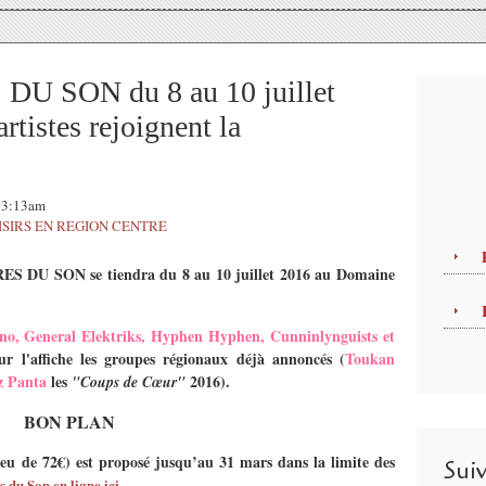
U SON du 8 au 10 juillet
tistes rejoignent la
 03:13am
ISIRS EN REGION CENTRE
S DU SON se tiendra du 8 au 10 juillet 2016 au Domaine
o, General Elektriks, Hyphen Hyphen, Cunninlynguists et
ur l'affiche les groupes régionaux déjà annoncés (
Toukan
z Panta
les
2016).
"Coups de Cœur"
BON PLAN
ieu de 72€) est proposé jusqu’au 31 mars dans la limite des
Sui
s du Son en ligne ici...