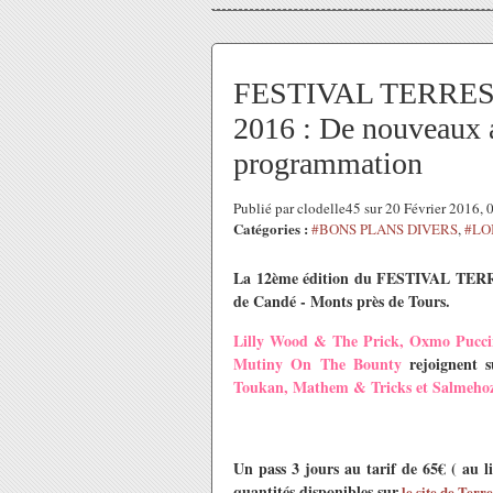
FESTIVAL TERRES D
2016 : De nouveaux ar
programmation
Publié par clodelle45 sur 20 Février 2016,
Catégories :
#BONS PLANS DIVERS
,
#LO
La 12ème édition du FESTIVAL TERRE
de Candé - Monts près de Tours
.
Lilly Wood & The Prick, Oxmo Puccin
Mutiny On The Bounty
rejoignent s
Toukan, Mathem & Tricks et Salmeho
Un pass 3 jours au tarif de 65€ ( au l
quantités disponibles sur
le site de Terre