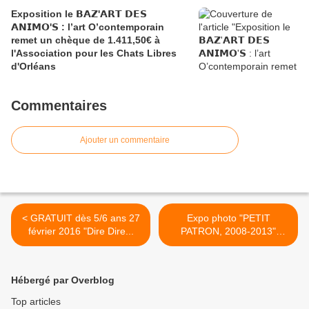
Exposition le 𝗕𝗔𝗭'𝗔𝗥𝗧 𝗗𝗘𝗦
𝗔𝗡𝗜𝗠𝗢'𝗦 : l’art O’contemporain
remet un chèque de 1.411,50€ à
l'Association pour les Chats Libres
d'Orléans
Commentaires
Ajouter un commentaire
< GRATUIT dès 5/6 ans 27
Expo photo "PETIT
février 2016 "Dire Dire...
PATRON, 2008-2013"
JEAN... >
Hébergé par Overblog
Top articles