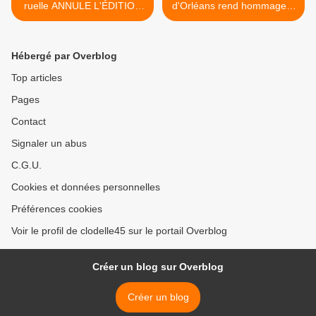
ruelle ANNULE L'ÉDITION
d'Orléans rend hommage à
2021 DU FESTIVAL
Jeanne d'Arc : Programme
GRAND UNISSON
et horaires >
Hébergé par Overblog
Top articles
Pages
Contact
Signaler un abus
C.G.U.
Cookies et données personnelles
Préférences cookies
Voir le profil de clodelle45 sur le portail Overblog
Créer un blog sur Overblog
Créer un blog