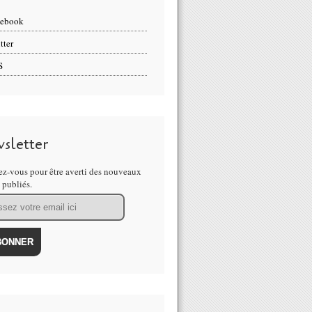
cebook
tter
S
sletter
z-vous pour être averti des nouveaux
s publiés.