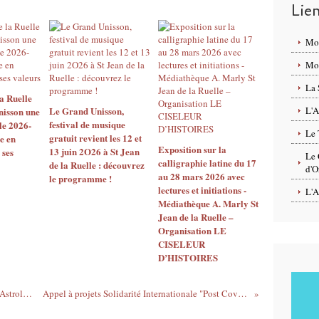
Lie
Mo
Mon
La 
a Ruelle
Le Grand Unisson,
L'A
nisson une
festival de musique
le 2026-
Le 
gratuit revient les 12 et
e en
Exposition sur la
13 juin 2O26 à St Jean
 ses
Le 
calligraphie latine du 17
de la Ruelle : découvrez
d'O
au 28 mars 2026 avec
le programme !
lectures et initiations -
L'A
Médiathèque A. Marly St
Jean de la Ruelle –
Organisation LE
CISELEUR
D’HISTOIRES
FESTIVAL HOP POP HOP #6 piloté par l'Astrolabe Orléans les 17 & 18 septembre 2021
Appel à projets Solidarité Internationale "Post Covid" lancé par la Région Centre Val de Loire