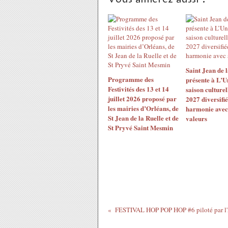
Saint Jean de l
Programme des
présente à L’U
Festivités des 13 et 14
saison culturel
juillet 2026 proposé par
2027 diversifié
les mairies d’Orléans, de
harmonie avec
St Jean de la Ruelle et de
valeurs
St Pryvé Saint Mesmin