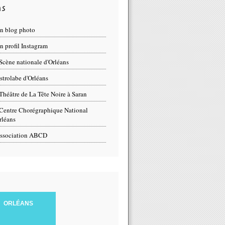
ns
n blog photo
 profil Instagram
Scène nationale d'Orléans
strolabe d'Orléans
Théâtre de La Tête Noire à Saran
Centre Chorégraphique National
rléans
ssociation ABCD