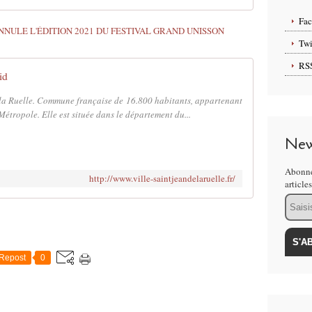
Fa
Twi
RS
id
de la Ruelle. Commune française de 16.800 habitants, appartenant
ropole. Elle est située dans le département du...
New
Abonne
http://www.ville-saintjeandelaruelle.fr/
article
Email
Repost
0