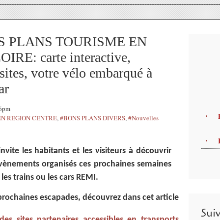
NS PLANS TOURISME EN
E: carte interactive,
sites, votre vélo embarqué à
ar
06pm
 EN REGION CENTRE
,
#BONS PLANS DIVERS
,
#Nouvelles
nvite les habitants et les visiteurs à découvrir
 évènements organisés ces prochaines semaines
 les trains ou les cars REMI.
prochaines escapades, découvrez dans cet article
Sui
des sites partenaires accessibles en transports