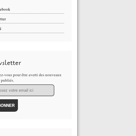
cebook
tter
S
sletter
z-vous pour être averti des nouveaux
s publiés.