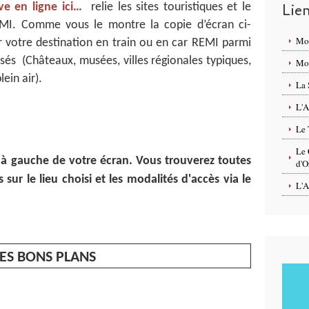
Lie
ve en ligne ici…
relie les sites touristiques et le
EMI. Comme vous le montre la copie d’écran ci-
Mo
ir votre destination en train ou en car REMI parmi
sés (Châteaux, musées, villes régionales typiques,
Mon
lein air).
La 
L'A
Le 
Le 
 à gauche de votre écran. Vous trouverez toutes
d'O
 sur le lieu choisi et les modalités d'accès via le
L'A
LES BONS PLANS