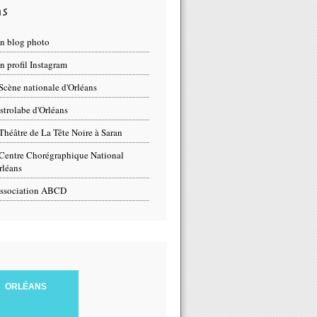
ns
n blog photo
 profil Instagram
Scène nationale d'Orléans
strolabe d'Orléans
Théâtre de La Tête Noire à Saran
Centre Chorégraphique National
rléans
ssociation ABCD