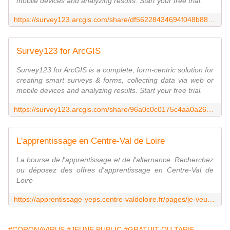
mobile devices and analyzing results. Start your free trial.
https://survey123.arcgis.com/share/df56228434694f048b88f678da3c45da
Survey123 for ArcGIS
Survey123 for ArcGIS is a complete, form-centric solution for
creating smart surveys & forms, collecting data via web or
mobile devices and analyzing results. Start your free trial.
https://survey123.arcgis.com/share/96a0c0c0175c4aa0a266734c8012cc75
L'apprentissage en Centre-Val de Loire
La bourse de l'apprentissage et de l'alternance. Recherchez
ou déposez des offres d'apprentissage en Centre-Val de
Loire
https://apprentissage-yeps.centre-valdeloire.fr/pages/je-veux-entreprendre-un-apprentissage
#CORONAVIRUS
#JEUNE PUBLIC
#GRATUIT OU TARIF