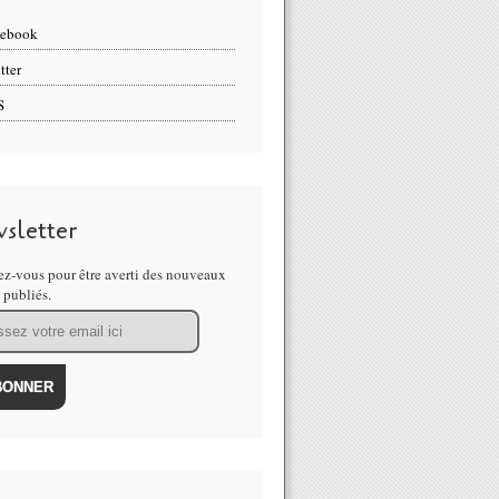
cebook
tter
S
sletter
z-vous pour être averti des nouveaux
s publiés.