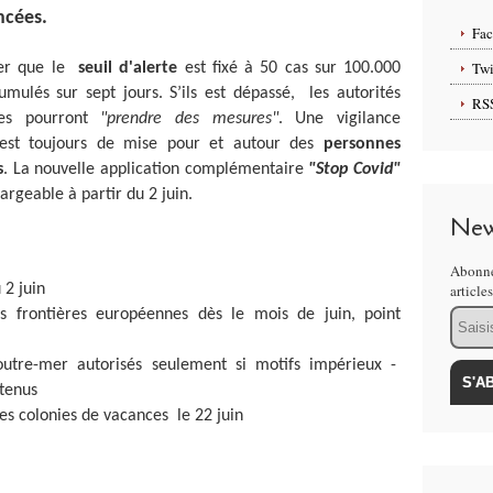
ncées.
Fa
Twi
er que le
seuil d'alerte
est fixé à 50 cas sur 100.000
umulés sur sept jours. S’ils est dépassé, les autorités
RS
ales pourront
"prendre des mesures"
. Une vigilance
st toujours de mise pour et autour des
personnes
s
.
La nouvelle application complémentaire
"Stop Covid"
argeable à partir du 2 juin.
New
Abonne
 2 juin
article
Email
es frontières européennes dès le mois de juin, point
utre-mer autorisés seulement si motifs impérieux -
ntenus
les colonies de vacances le 22 juin