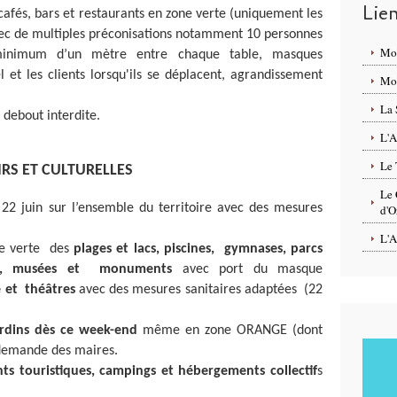
Lie
cafés, bars et restaurants en zone verte (uniquement les
vec de multiples préconisations notamment 10 personnes
Mo
inimum d’un mètre entre chaque table, masques
l et les clients lorsqu'ils se déplacent, agrandissement
Mon
La 
debout interdite.
L'A
Le 
IRS ET CULTURELLES
Le 
 22 juin sur l’ensemble du territoire avec des mesures
d'O
L'A
ne verte des
plages et lacs, piscines, gymnases, parcs
ort, musées et monuments
avec port du masque
e et théâtres
avec des mesures sanitaires adaptées (22
ardins dès ce week-end
même en zone ORANGE (dont
 demande des maires.
s touristiques, campings et hébergements collectif
s