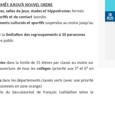
É
ERM
S JUSQU’À NOUVEL ORDRE
es, salles de jeux, stades et hippodrome
s fermés
interdits
ectifs et de contact
nts culturels et sportifs
suspendus au moins jusqu'au
e la
limitation des regroupements à 10 personnes
ce public
les
dans la limite de 15 élèves par classe au moins sur
e
e
ouverture de tous les
collèges
(priorité aux 5
et 6
en
s
dans les départements classés verts (avec une priorité
ssionnels en zone orange)
le du baccalauréat de français (validation selon le