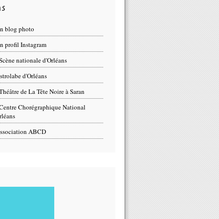
ns
n blog photo
 profil Instagram
Scène nationale d'Orléans
strolabe d'Orléans
Théâtre de La Tête Noire à Saran
Centre Chorégraphique National
rléans
ssociation ABCD