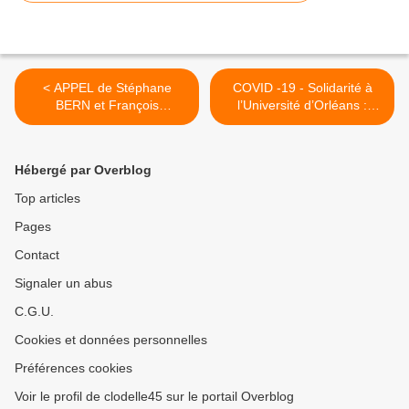
< APPEL de Stéphane
COVID -19 - Solidarité à
BERN et François
l’Université d’Orléans :
BONNEAU pour une
Création du collectif O’SEM
réouverture rapide de + 50
- Orléans Soutient les
sites touristiques en Centre-
Etudiant·e·s du Monde >
Hébergé par Overblog
Val de Loire
Top articles
Pages
Contact
Signaler un abus
C.G.U.
Cookies et données personnelles
Préférences cookies
Voir le profil de clodelle45 sur le portail Overblog