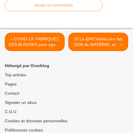
Ajouter un commentaire
< COVID-19: FABRIQUEZ
👐 La @RCValdeLoire fait
DES BLOUSES pour agents
DON de MATÉRIEL et... >
de la PMI et les aides à
domicile du Département
du LOIRET
Hébergé par Overblog
Top articles
Pages
Contact
Signaler un abus
C.G.U.
Cookies et données personnelles
Préférences cookies