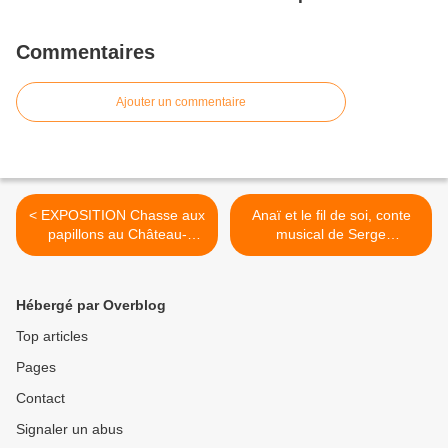
Commentaires
Ajouter un commentaire
< EXPOSITION Chasse aux
Anaï et le fil de soi, conte
papillons au Château-
musical de Serge
Musée de Gien - 6 avril au
FOURNERET au Théâtre
30 juin 2024
Clin d’œil de St Jean de
Braye 29 et 30 avril 2024 -
Hébergé par Overblog
A partir de 6 ans >
Top articles
Pages
Contact
Signaler un abus