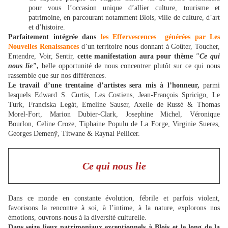
pour vous l’occasion unique d’allier culture, tourisme et
patrimoine, en parcourant notamment Blois, ville de culture, d’art
et d’histoire.
Parfaitement intégrée dans
les Effervescences générées par Les
Nouvelles Renaissances
d’un territoire nous donnant à Goûter, Toucher,
Entendre, Voir, Sentir,
cette manifestation aura pour
thème
"Ce qui
nous lie"
,
belle opportunité de nous concentrer plutôt sur ce qui nous
rassemble que sur nos différences.
Le travail d’une trentaine d’artistes sera mis à l’honneur,
parmi
lesquels Edward S. Curtis, Les Costiens, Jean-François Spricigo, Le
Turk, Franciska Legát, Emeline Sauser, Axelle de Russé & Thomas
Morel-Fort, Marion Dubier-Clark, Josephine Michel, Véronique
Bourlon, Celine Croze, Tiphaine Populu de La Forge, Virginie Sueres,
Georges Demenÿ, Titwane & Raynal Pellicer.
Ce qui nous lie
Dans ce monde en constante évolution, fébrile et parfois violent,
favorisons la rencontre à soi, à l’intime, à la nature, explorons nos
émotions, ouvrons-nous à la diversité culturelle.
Dans seize lieux patrimoniaux exceptionnels à Blois et le long de la