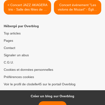
< Concert JAZZ AKAGERA
Concert événement "Les
trio - Salle des fêtes de St
violons de Mozart" - Église
Hilaire St Mesmin - samedi
Saint Paterne Orléans -
25 novembre à 20H30
Samedi 18 novembre 2023
à 20h30 >
Hébergé par Overblog
Top articles
Pages
Contact
Signaler un abus
C.G.U.
Cookies et données personnelles
Préférences cookies
Voir le profil de clodelle45 sur le portail Overblog
Créer un blog sur Overblog