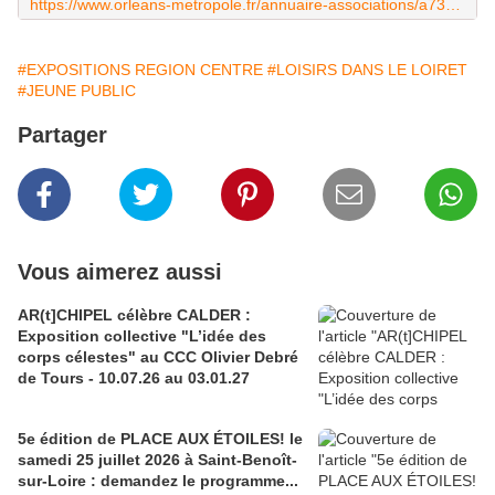
https://www.orleans-metropole.fr/annuaire-associations/a7314c69e8f89cfc77c87536b925811ba4b90e9a
#EXPOSITIONS REGION CENTRE
#LOISIRS DANS LE LOIRET
#JEUNE PUBLIC
Partager
Vous aimerez aussi
AR(t]CHIPEL célèbre CALDER :
Exposition collective "L’idée des
corps célestes" au CCC Olivier Debré
de Tours - 10.07.26 au 03.01.27
5e édition de PLACE AUX ÉTOILES! le
samedi 25 juillet 2026 à Saint-Benoît-
sur-Loire : demandez le programme...