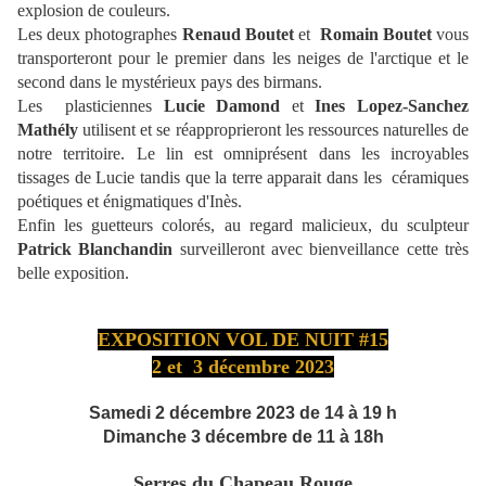
explosion de couleurs.
Les deux photographes
Renaud Boutet
et
Romain Boutet
vous
transporteront pour le premier dans les neiges de l'arctique et le
second dans le mystérieux pays des birmans.
Les plasticiennes
Lucie Damond
et
Ines Lopez-Sanchez
Mathély
utilisent et se réapproprieront les ressources naturelles de
notre territoire. Le lin est omniprésent dans les incroyables
tissages de Lucie tandis que la terre apparait dans les céramiques
poétiques et énigmatiques d'Inès.
Enfin les guetteurs colorés, au regard malicieux, du sculpteur
Patrick Blanchandin
surveilleront avec bienveillance cette très
belle exposition.
EXPOSITION VOL DE NUIT #15
2 et 3 décembre 2023
Samedi 2 décembre 2023 de 14 à 19 h
Dimanche 3 décembre de 11 à 18h
Serres du Chapeau Rouge