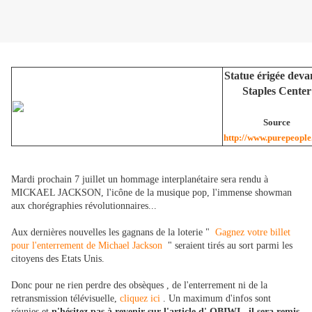
Statue érigée devan
Staples Center
Source
http://www.purepeopl
Mardi prochain 7 juillet un hommage interplanétaire sera rendu à
MICKAEL JACKSON, l'icône de la musique pop, l'immense showman
aux chorégraphies révolutionnaires...
Aux dernières nouvelles les gagnans de la loterie "
Gagnez votre billet
pour l'enterrement de Michael Jackson
" seraient tirés au sort parmi les
citoyens des Etats Unis.
Donc pour ne rien perdre des obsèques , de l'enterrement ni de la
retransmission télévisuelle,
cliquez ici
. Un maximum d'infos sont
réunies et
n'hésitez pas à revenir sur l'article d' OBIWI , il sera remis