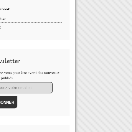
cebook
tter
S
sletter
z-vous pour être averti des nouveaux
s publiés.