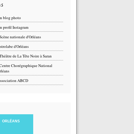
ns
n blog photo
 profil Instagram
Scène nationale d'Orléans
strolabe d'Orléans
Théâtre de La Tête Noire à Saran
Centre Chorégraphique National
rléans
ssociation ABCD