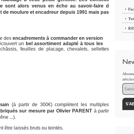
ie sont alors venus en écho au savoir-faire d
Fa
ant de moulure et encadreur depuis 1991 mais pas
Twi
RS
re des
encadrements à commander en version
 découvert un
bel assortiment
adapté à tous les
hâssis, feuilles de placage, chevalets, sellettes
New
Abonne
article
Email
main
(à partir de 300€) complètent les multiples
briqués sur mesure par Olivier PARENT
à partir
êne ...).
 être laissés bruts ou teintés.