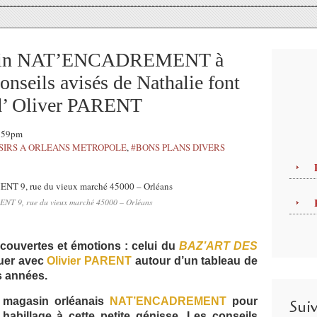
gasin NAT’ENCADREMENT à
conseils avisés de Nathalie font
e d’ Oliver PARENT
3:59pm
SIRS A ORLEANS METROPOLE
,
#BONS PLANS DIVERS
 9, rue du vieux marché 45000 – Orléans
couvertes et émotions : celui du
BAZ’ART DES
uer avec
Olivier PARENT
autour d’un tableau de
s années.
u magasin orléanais
NAT’ENCADREMENT
pour
Sui
 habillage à cette petite génisse. Les conseils