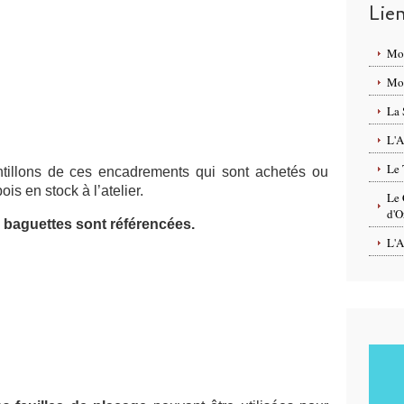
Lie
Mo
Mon
La 
L'A
Le 
tillons de ces encadrements qui sont achetés ou
ois en stock à l’atelier.
Le 
d'O
 baguettes sont référencées.
L'A