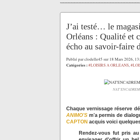
J’ai testé… le ma
Orléans : Qualité et 
écho au savoir-fair
Publié par clodelle45 sur 18 Mars 2026, 1
Catégories :
#LOISIRS A ORLEANS
,
#LOI
NAT'ENCADREMENT
Chaque vernissage réserve dé
ANIMO’S
m’a permis de dialog
CAPTON
acquis voici quelque
Rendez-vous fut pris a
envisager d'offrir un bel