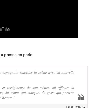
La presse en parle
e espagnole embrase la scène avec sa nouvelle
e et vertigineuse de son métier, où affleure la
ps, du temps qui marque, du geste qui persiste
e beauté !
L'Œil d'Olivier