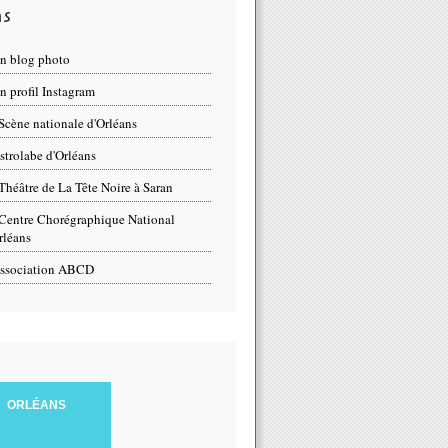
ns
n blog photo
 profil Instagram
Scène nationale d'Orléans
strolabe d'Orléans
Théâtre de La Tête Noire à Saran
Centre Chorégraphique National
rléans
ssociation ABCD