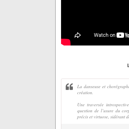
La danseuse et chorégraph
création.
Une traversée introspectiv
question de l’usure du cor
précis et virtuose, sidérant d