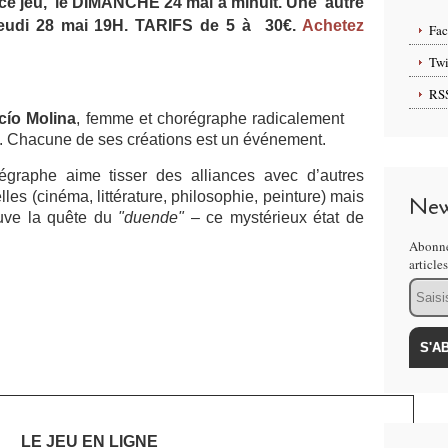
 ce jeu, le DIMANCHE 24 mai à minuit.
Une autre
 jeudi 28 mai 19H. TARIFS de 5 à 30€.
Achetez
Fa
Twi
RS
cío Molina
, femme et chorégraphe radicalement
t. Chacune de ses créations est un événement.
orégraphe aime tisser des alliances avec d’autres
lles (cinéma, littérature, philosophie, peinture) mais
New
ouve la quête du
"duende"
– ce mystérieux état de
Abonne
article
Email
LE JEU EN LIGNE