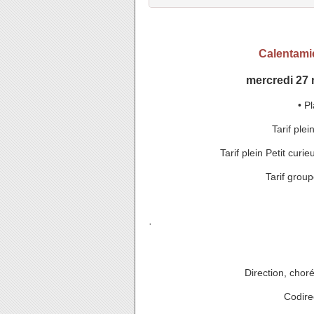
Calentami
mercredi 27 
• P
Tarif ple
Tarif plein Petit curi
Tarif grou
·
Direction, chor
Codire