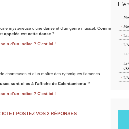
Lie
Mo
Mon
acine mystérieuse d’une danse et d’un genre musical.
Comment
st appelée est cette danse
?
La 
soin d’un indice ? C’est ici !
L'A
Le 
Le 
d'O
de chanteuses et d’un maître des rythmiques flamenco.
L'A
ses sont-elles à l’affiche de Calentamiento
?
soin d’un indice ? C’est ici !
 ICI ET POSTEZ VOS 2 RÉPONSES