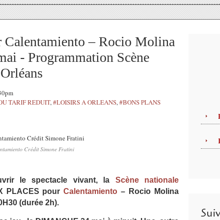
r Calentamiento – Rocio Molina
 mai - Programmation Scène
’Orléans
:30pm
OU TARIF REDUIT
,
#LOISIRS A ORLEANS
,
#BONS PLANS
ntamiento Crédit Simone Fratini
vrir le spectacle vivant, la
Scène nationale
X PLACES pour
Calentamiento
– Rocio Molina
20H30 (durée 2h).
Sui