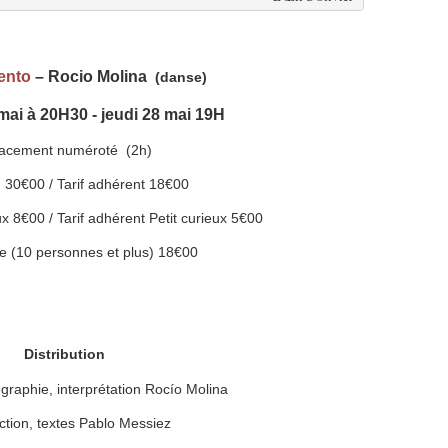
ento
– Rocio Molina
(danse)
mai à 20H30 - jeudi 28 mai 19H
lacement numéroté (2h)
in 30€00 / Tarif adhérent 18€00
eux 8€00 / Tarif adhérent Petit curieux 5€00
pe (10 personnes et plus) 18€00
Distribution
égraphie, interprétation Rocío Molina
ction, textes Pablo Messiez