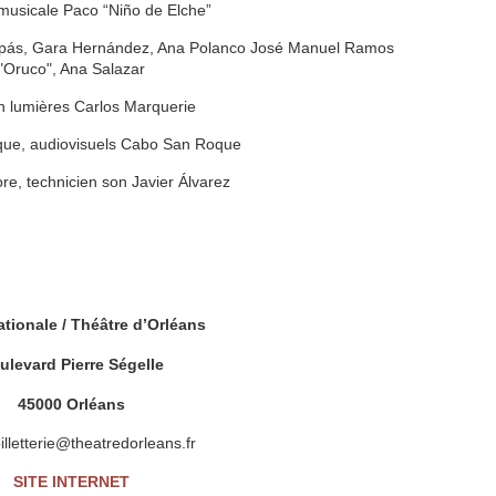
 musicale Paco “Niño de Elche”
ompás, Gara Hernández, Ana Polanco José Manuel Ramos
"Oruco", Ana Salazar
n lumières Carlos Marquerie
que, audiovisuels Cabo San Roque
e, technicien son Javier Álvarez
tionale / Théâtre d’Orléans
ulevard Pierre Ségelle
45000 Orléans
illetterie@theatredorleans.fr
SITE INTERNET