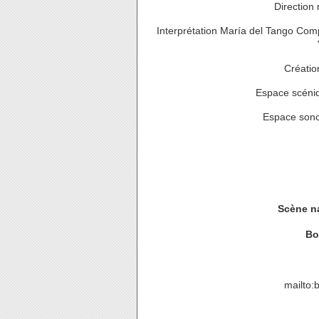
Direction
Interprétation María del Tango C
Créatio
Espace scéni
Espace sonor
Scène na
Bo
mailto:b