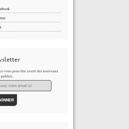
cebook
tter
S
sletter
z-vous pour être averti des nouveaux
s publiés.