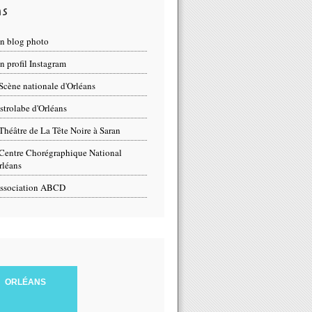
ns
n blog photo
 profil Instagram
Scène nationale d'Orléans
strolabe d'Orléans
Théâtre de La Tête Noire à Saran
Centre Chorégraphique National
rléans
ssociation ABCD