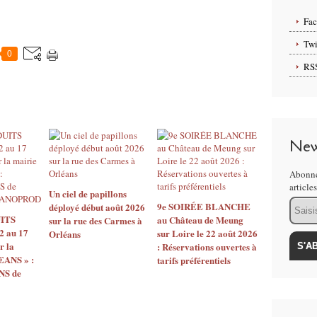
Fa
Twi
0
RS
New
Abonne
article
Un ciel de papillons
Email
9e SOIRÉE BLANCHE
déployé début août 2026
ITS
au Château de Meung
sur la rue des Carmes à
2 au 17
sur Loire le 22 août 2026
Orléans
r la
: Réservations ouvertes à
EANS » :
tarifs préférentiels
S de