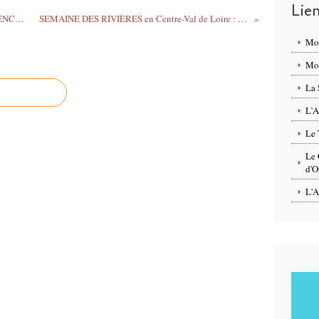
Lie
Un nichoir pour LE NID – VENTE AUX ENCHÈRES par le Club Rotary Orléans 7 juin 2022 - Musée des Beaux-Arts d’Orléans
SEMAINE DES RIVIÈRES en Centre-Val de Loire : animations, visites et sensibilisation - 29 mai au 11 juin 2022 – GRATUIT sur inscription
Mo
Mon
La 
L'A
Le 
Le 
d'O
L'A