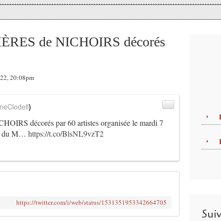
RES de NICHOIRS décorés
022, 20:08pm
neClodell
)
 décorés par 60 artistes organisée le mardi 7
ium du M…
https://t.co/BlsNL9vzT2
https://twitter.com/i/web/status/1531351953342664705
Sui