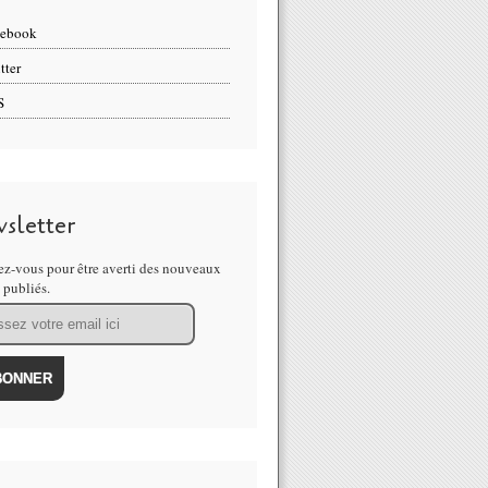
cebook
tter
S
sletter
z-vous pour être averti des nouveaux
s publiés.