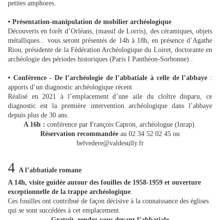
petites amphores.
• Présentation-manipulation de mobilier archéologique
Découverts en forêt d’Orléans, (massif de Lorris), des céramiques, objets
métalliques... vous seront présentés de 14h à 18h, en présence d’Agathe
Riou, présidente de la Fédération Archéologique du Loiret, doctorante en
archéologie des périodes historiques (Paris I Panthéon-Sorbonne) .
• Conférence - De l’archéologie de l’abbatiale à celle de l’abbaye
:
apports d’un diagnostic archéologique récent
Réalisé en 2021 à l’emplacement d’une aile du cloître disparu, ce
diagnostic est la première intervention archéologique dans l’abbaye
depuis plus de 30 ans.
A 16h :
conférence par François Capron, archéologue (Inrap).
Réservation recommandée
au 02 34 52 02 45 ou
belvedere@valdesully.fr
4
A l’abbatiale romane
A 14h, visite guidée autour des fouilles de 1958-1959 et ouverture
exceptionnelle de la trappe archéologique
.
Ces fouilles ont contribué de façon décisive à la connaissance des églises
qui se sont succédées à cet emplacement.
Gratuit, rendez-vous devant l’abbatiale