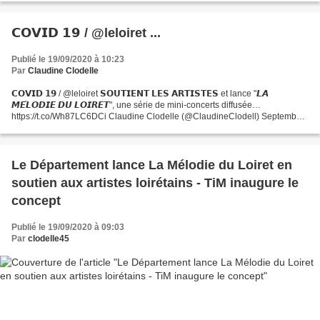
𝗖𝗢𝗩𝗜𝗗 𝟭𝟵 / @leloiret ...
Publié le 19/09/2020 à 10:23
Par
Claudine Clodelle
𝗖𝗢𝗩𝗜𝗗 𝟭𝟵 / @leloiret 𝗦𝗢𝗨𝗧𝗜𝗘𝗡𝗧 𝗟𝗘𝗦 𝗔𝗥𝗧𝗜𝗦𝗧𝗘𝗦 et lance "𝙇𝘼
𝙈𝙀́𝙇𝙊𝘿𝙄𝙀 𝘿𝙐 𝙇𝙊𝙄𝙍𝙀𝙏", une série de mini-concerts diffusée…
https://t.co/Wh87LC6DCi Claudine Clodelle (@ClaudineClodell) September
19, 2020
Le Département lance La Mélodie du Loiret en
soutien aux artistes loirétains - TiM inaugure le
concept
Publié le 19/09/2020 à 09:03
Par
clodelle45