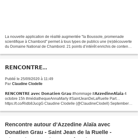
La nouvelle application de réalité augmentée "la Boussole, promenade
scientifique à Chambord" permet à tous types de publics une (re)découverte
du Domaine National de Chambord. 21 points d’intérêt enrichis de contenus
inédits ont été recensés puis mis...
𝗥𝗘𝗡𝗖𝗢𝗡𝗧𝗥𝗘...
Publié le 25/09/2020 à 11:49
Par
Claudine Clodelle
𝗥𝗘𝗡𝗖𝗢𝗡𝗧𝗥𝗘 𝗮𝘃𝗲𝗰 𝗗𝗼𝗻𝗮𝘁𝗶𝗲𝗻 𝗚𝗿𝗮𝘂 #hommage #𝗔𝘇𝘇𝗲𝗱𝗶𝗻𝗲𝗔𝗹𝗮𝗶̈𝗮 4
octobre 15h #médiathequeAnnaMarly #SaintJeanDeLaRuelle Part…
https://t.co/Ridb8JucgG Claudine Clodelle (@ClaudineClodell) September
25, 2020
Rencontre autour d’Azzedine Alaïa avec
Donatien Grau - Saint Jean de la Ruelle -