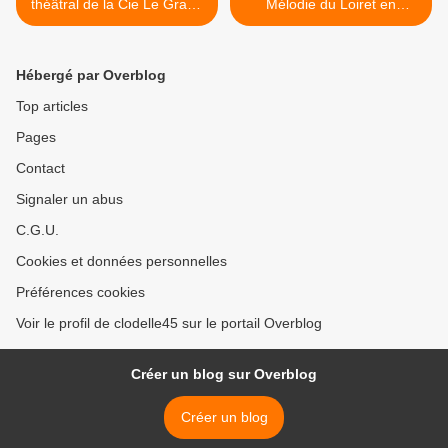
théâtral de la Cie Le Grand
Mélodie du Loiret en
Souk menés par
soutien aux artistes
Manouchka Récoché à St
loirétains - TiM inaugure le
Jean le Blanc
concept >
Hébergé par Overblog
Top articles
Pages
Contact
Signaler un abus
C.G.U.
Cookies et données personnelles
Préférences cookies
Voir le profil de clodelle45 sur le portail Overblog
Créer un blog sur Overblog
Créer un blog