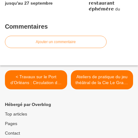
jusqu'au 27 septembre
Commentaires
Ajouter un commentaire
< Travaux sur le Port
Ateliers de pratique du jeu
d’Orléans : Circulation des
théâtral de la Cie Le Grand
piétons - Exploitation du
Souk menés par
Bateau Lavoir et de
Manouchka Récoché à St
l’Inexplosible 22 inchangés
Jean le Blanc >
Hébergé par Overblog
Top articles
Pages
Contact