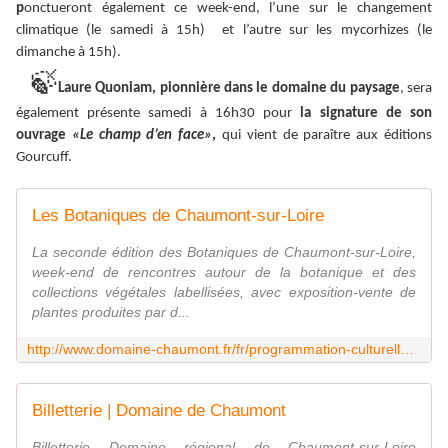
p
onctueront également ce week-end, l’une sur le changement
climatique (le samedi à 15h) et l’autre sur les mycorhizes (le
dimanche à 15h).
🍃
Laure Quoniam, pionnière dans le domaine du paysage
, sera
également présente samedi à 16h30 pour
la signature de son
ouvrage
«Le champ d’en face»
,
qui vient de paraître aux éditions
Gourcuff.
Les Botaniques de Chaumont-sur-Loire
La seconde édition des Botaniques de Chaumont-sur-Loire,
week-end de rencontres autour de la botanique et des
collections végétales labellisées, avec exposition-vente de
plantes produites par d...
http://www.domaine-chaumont.fr/fr/programmation-culturelle-et-evenements/les-botaniques-de-chaumont-sur-loire
Billetterie | Domaine de Chaumont
Billetterie Domaine régional de Chaumont-sur-Loire