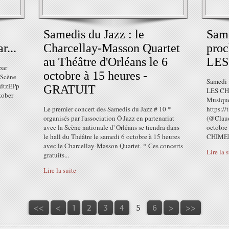
Samedis du Jazz : le
Same
r...
Charcellay-Masson Quartet
proc
au Théâtre d'Orléans le 6
LES.
par
octobre à 15 heures -
 Scène
Samedi 
pdtzEPp
GRATUIT
LES CHI
tober
Musiqu
Le premier concert des Samedis du Jazz # 10 *
https:/
organisés par l'association Ô Jazz en partenariat
(@Claud
avec la Scène nationale d' Orléans se tiendra dans
octobre
le hall du Théâtre le samedi 6 octobre à 15 heures
CHIMER
avec le Charcellay-Masson Quartet. * Ces concerts
Lire la 
gratuits...
Lire la suite
<<
<
1
2
3
4
5
6
>
>>