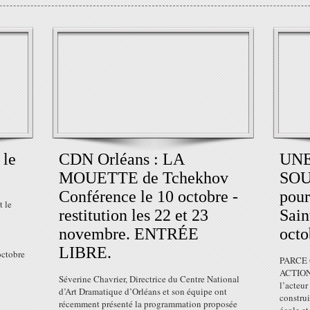
 le
CDN Orléans : LA
UNE
MOUETTE de Tchekhov
SOU
Conférence le 10 octobre -
pour
 le
restitution les 22 et 23
Sain
novembre. ENTRÉE
octo
LIBRE.
octobre
PARCE
ACTION,
Séverine Chavrier, Directrice du Centre National
l’acteur
d’Art Dramatique d’Orléans et son équipe ont
construi
récemment présenté la programmation proposée