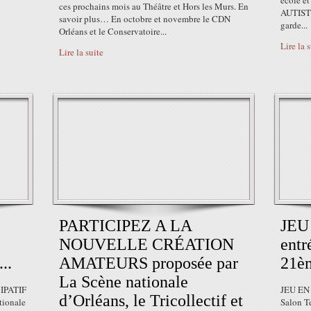
école e
ces prochains mois au Théâtre et Hors les Murs. En
AUTISTE
savoir plus… En octobre et novembre le CDN
garde...
Orléans et le Conservatoire...
Lire la 
Lire la suite
PARTICIPEZ A LA
JEU
NOUVELLE CRÉATION
entr
..
AMATEURS proposée par
21èm
La Scène nationale
IPATIF
JEU EN 
d’Orléans, le Tricollectif et
ionale
Salon Te