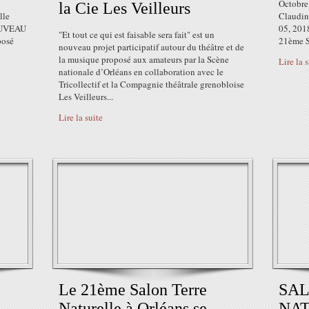
Octobre
la Cie Les Veilleurs
lle
Claudin
NOUVEAU
05, 201
"Et tout ce qui est faisable sera fait" est un
osé
21ème Sa
nouveau projet participatif autour du théâtre et de
la musique proposé aux amateurs par la Scène
Lire la 
nationale d’Orléans en collaboration avec le
Tricollectif et la Compagnie théâtrale grenobloise
Les Veilleurs...
Lire la suite
Le 21ème Salon Terre
SA
Naturelle à Orléans se...
NAT