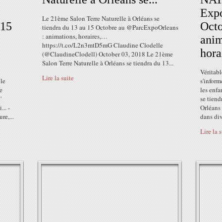
Expo
Le 21ème Salon Terre Naturelle à Orléans se
15
Octo
tiendra du 13 au 15 Octobre au @ParcExpoOrleans
: animations, horaires,…
anim
https://t.co/L2n3mtD5mG Claudine Clodelle
horai
(@ClaudineClodell) October 03, 2018 Le 21ème
Salon Terre Naturelle à Orléans se tiendra du 13...
Véritabl
Lire la suite
le
s'inform
e
les en
'
se tien
.. -
Orléans
re,...
dans div
Lire la 