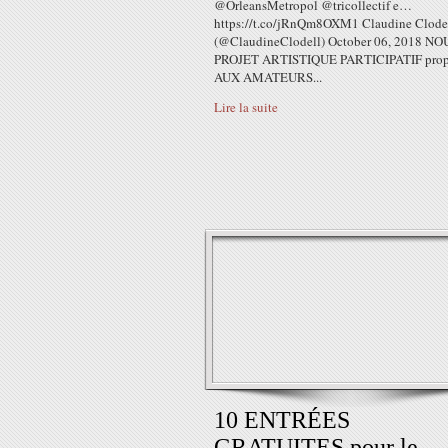
@OrleansMetropol @tricollectif e…
https://t.co/jRnQm8OXM1 Claudine Clode
(@ClaudineClodell) October 06, 2018 
PROJET ARTISTIQUE PARTICIPATIF prop
AUX AMATEURS...
Lire la suite
10 ENTRÉES
GRATUITES pour le