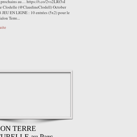
 prochains au… https://t.co/2vs2LRf3sI
e Clodelle (@ClaudineClodell) October
8 JEU EN LIGNE : 10 entrées (5x2) pour le
lon Terre...
suite
LON TERRE
URELLE au Parc