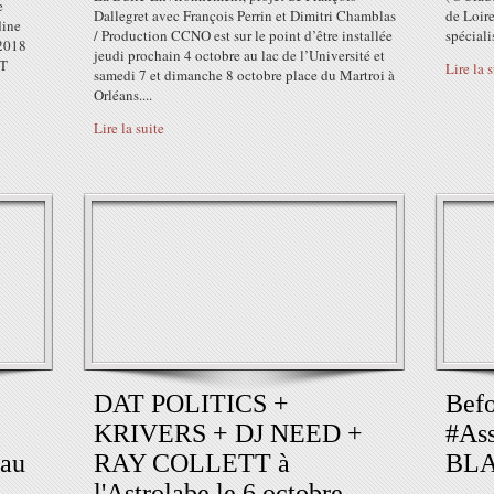
e
Dallegret avec François Perrin et Dimitri Chamblas
de Loir
dine
/ Production CCNO est sur le point d’être installée
spécialis
 2018
jeudi prochain 4 octobre au lac de l’Université et
T
Lire la 
samedi 7 et dimanche 8 octobre place du Martroi à
Orléans....
Lire la suite
DAT POLITICS +
Bef
KRIVERS + DJ NEED +
#As
eau
RAY COLLETT à
BLA
l'Astrolabe le 6 octobre