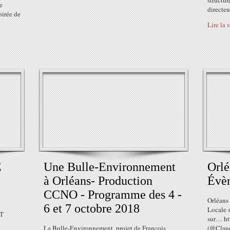
structur
e
directeu
oirée de
Lire la 
E
Une Bulle-Environnement
Orlé
à Orléans- Production
Évèn
CCNO - Programme des 4 -
Orléans
6 et 7 octobre 2018
Locale s
T
sur… ht
La Bulle-Environnement, projet de François
(@Claud