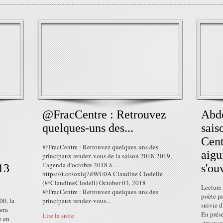
@FracCentre : Retrouvez
Abde
quelques-uns des...
sai
Cent
@FracCentre : Retrouvez quelques-uns des
aigu
principaux rendez-vous de la saison 2018-2019,
l’agenda d'octobre 2018 à…
13
s'ouv
https://t.co/oxiq7dWU0A Claudine Clodelle
(@ClaudineClodell) October 03, 2018
Lecture
@FracCentre : Retrouvez quelques-uns des
poète pa
00, la
principaux rendez-vous...
suivie 
era
En prés
Lire la suite
e en