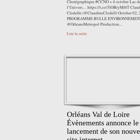
Chorégraphique #CCNO > 4 octobre Lac d
l’Univers… https://t.co/5lOBiyMf4T Clau
Clodelle (@ClaudineClodell) October 02,
PROGRAMME BULLE ENVIRONNEMEN
@OrleansMetropol Production...
Lire la suite
Orléans Val de Loire
Évènements annonce le
lancement de son nouv
site internet