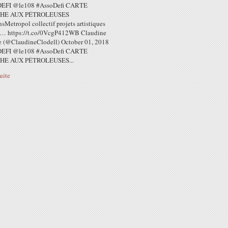
 DEFI @le108 #AssoDefi CARTE
HE AUX PÉTROLEUSES
Metropol collectif projets artistiques
p… https://t.co/0VcgP412WB Claudine
e (@ClaudineClodell) October 01, 2018
 DEFI @le108 #AssoDefi CARTE
E AUX PÉTROLEUSES...
suite