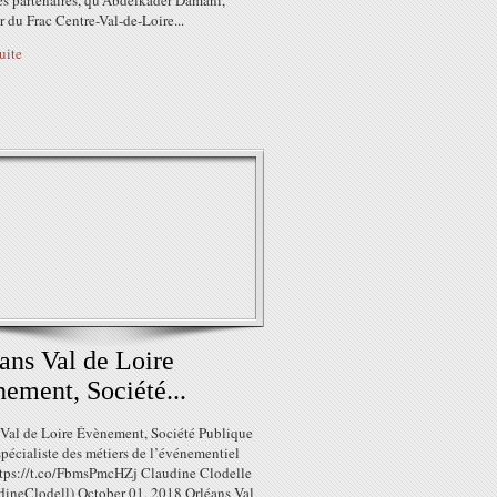
es partenaires, qu'Abdelkader Damani,
r du Frac Centre-Val-de-Loire...
suite
ans Val de Loire
ement, Société...
 Val de Loire Évènement, Société Publique
pécialiste des métiers de l’événementiel
tps://t.co/FbmsPmcHZj Claudine Clodelle
ineClodell) October 01, 2018 Orléans Val