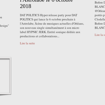
Before
2018
BLANC
@Orleans
DAT POLITICS Hyper release party pour DAT
portés 
on
POLITICS qui lance le 6 octobre prochain à
Clodell
l'Astrolabe, Scène de musiques actuelles d'Orléans,
Before
design"
son nouveau single simultanément à son micro
BLANCH
label HYPNIC JERK. Entité sonique dédiée aux
Lire la 
productions et collaborations...
Lire la suite