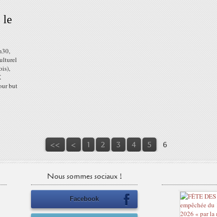
 le
h30,
ulturel
is),
X
our but
<<
<
1
2
3
4
5
6
Nous sommes sociaux !
Facebook