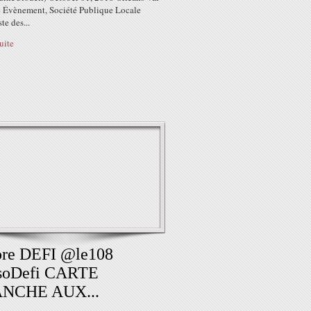
e Évènement, Société Publique Locale
te des...
suite
ore DEFI @le108
soDefi CARTE
NCHE AUX...