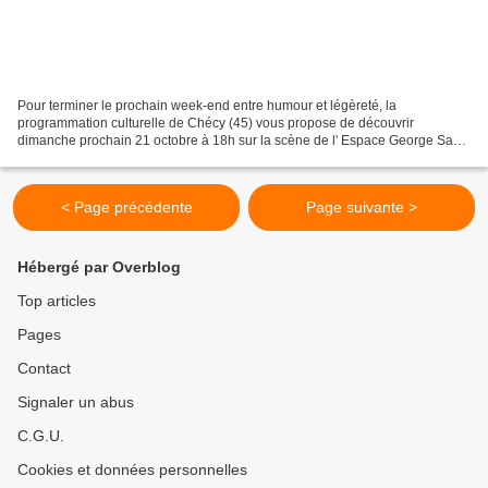
Pour terminer le prochain week-end entre humour et légèreté, la
programmation culturelle de Chécy (45) vous propose de découvrir
dimanche prochain 21 octobre à 18h sur la scène de l' Espace George Sand
le nouveau prodige ALEX VIZOREK (révélation festival...
< Page précédente
Page suivante >
Hébergé par Overblog
Top articles
Pages
Contact
Signaler un abus
C.G.U.
Cookies et données personnelles