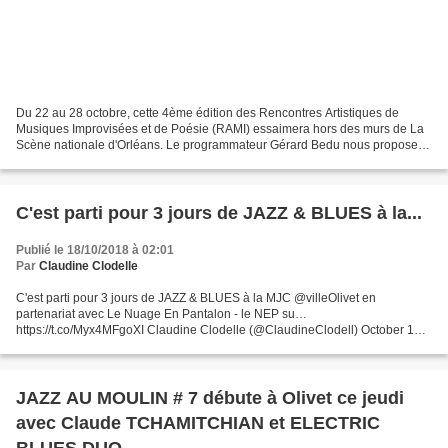
Du 22 au 28 octobre, cette 4ème édition des Rencontres Artistiques de
Musiques Improvisées et de Poésie (RAMI) essaimera hors des murs de La
Scène nationale d'Orléans. Le programmateur Gérard Bedu nous propose
en effet 20 spectacles et une exposition...
C'est parti pour 3 jours de JAZZ & BLUES à la...
Publié le 18/10/2018 à 02:01
Par
Claudine Clodelle
C'est parti pour 3 jours de JAZZ & BLUES à la MJC @villeOlivet en
partenariat avec Le Nuage En Pantalon - le NEP su…
https://t.co/Myx4MFgoXI Claudine Clodelle (@ClaudineClodell) October 18,
2018 C'est parti pour 3 jours de JAZZ & BLUES à la MJC @villeOlivet...
JAZZ AU MOULIN # 7 débute à Olivet ce jeudi
avec Claude TCHAMITCHIAN et ELECTRIC