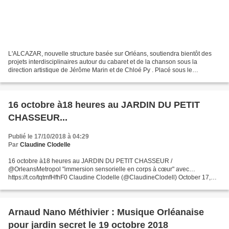
L'ALCAZAR, nouvelle structure basée sur Orléans, soutiendra bientôt des
projets interdisciplinaires autour du cabaret et de la chanson sous la
direction artistique de Jérôme Marin et de Chloé Py . Placé sous le
marrainage de cœur de la délicieuse Zazie...
16 octobre à18 heures au JARDIN DU PETIT
CHASSEUR...
Publié le 17/10/2018 à 04:29
Par
Claudine Clodelle
16 octobre à18 heures au JARDIN DU PETIT CHASSEUR /
@OrleansMetropol "immersion sensorielle en corps à cœur" avec…
https://t.co/tqtmfHfhF0 Claudine Clodelle (@ClaudineClodell) October 17,
2018 16 octobre à18 heures au JARDIN DU PETIT CHASSEUR /
@OrleansMetropol...
Arnaud Nano Méthivier : Musique Orléanaise
pour jardin secret le 19 octobre 2018