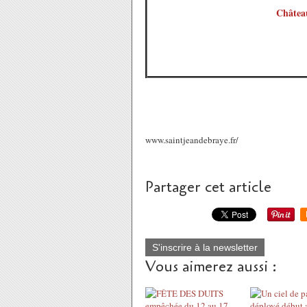
Château
www.saintjeandebraye.fr/
Partager cet article
S'inscrire à la newsletter
Vous aimerez aussi :