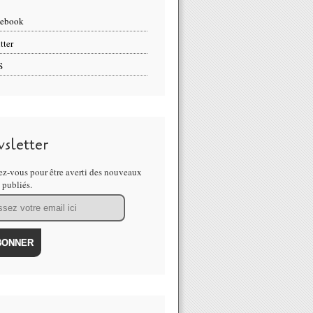
cebook
tter
S
sletter
z-vous pour être averti des nouveaux
s publiés.