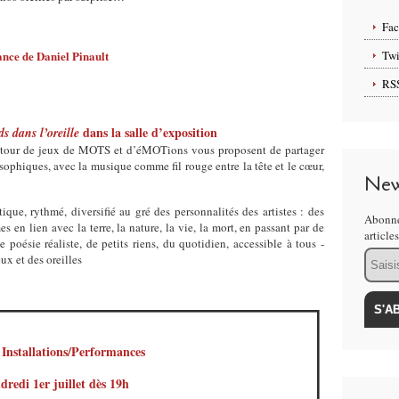
Fa
nce de Daniel Pinault
Twi
RS
dans la salle d’exposition
s dans l’oreille
 autour de jeux de MOTS et d’éMOTions vous proposent de partager
osophiques, avec la musique comme fil rouge entre la tête et le cœur,
New
que, rythmé, diversifié au gré des personnalités des artistes : des
Abonne
 en lien avec la terre, la nature, la vie, la mort, en passant par de
article
poésie réaliste, de petits riens, du quotidien, accessible à tous -
Email
eux et des oreilles
 Installations/Performances
dredi 1er juillet
dès 19h