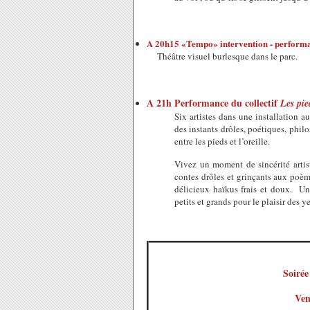
A 20h15 «Tempo» intervention - performa
Théâtre visuel burlesque dans le parc.
A 21h Performance du collectif
Les pied
Six artistes dans une installation
des instants drôles, poétiques, phil
entre les pieds et l’oreille.
Vivez un moment de sincérité artisti
contes drôles et grinçants aux poèmes
délicieux haïkus frais et doux. Une 
petits et grands pour le plaisir des y
Soirée
Ven