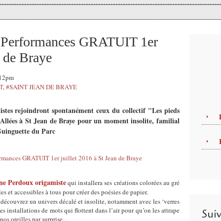
s / Performances GRATUIT 1er
n de Braye
:12pm
T
,
#SAINT JEAN DE BRAYE
rtistes rejoindront spontanément ceux du collectif "Les pieds
s Allées à St Jean de Braye pour un moment insolite, familial
 Guinguette du Parc
ine Perdoux origamiste
qui installera ses créations colorées au gré
les et accessibles à tous pour créer des poésies de papier.
 découvrez un univers décalé et insolite, notamment avec les ‘verres
des installations de mots qui flottent dans l’air pour qu’on les attrape
Sui
à nos oreilles par surprise…