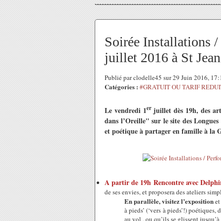
Soirée Installation
juillet 2016 à St Jea
Publié par clodelle45 sur 29 Juin 2016, 17
Catégories :
#GRATUIT OU TARIF REDUI
er
Le vendredi 1
juillet dès 19h, des a
dans l’Oreille" sur le site des Longue
et poétique à partager en famille à la
A partir de 19h Rencontre avec Delph
de ses envies, et proposera des ateliers simp
En parallèle, visitez l’exposition
et
à pieds’ (‘vers à pieds’!) poétiques, 
au vol , ou qu’ils se glissent jusqu’