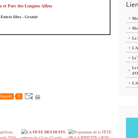
Lie
 et Parc des Longues Allées
Entrée libre
- Gratuit
Mo
Mon
La 
L'A
Le 
Le 
d'O
L'A
Repost
0