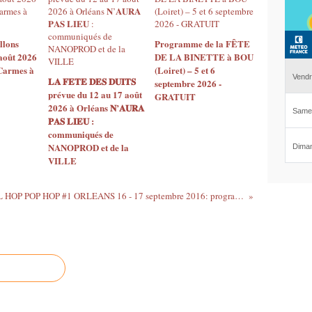
llons
Programme de la FÊTE
août 2026
DE LA BINETTE à BOU
 Carmes à
(Loiret) – 5 et 6
𝐋𝐀 𝐅𝐄𝐓𝐄 𝐃𝐄𝐒 𝐃𝐔𝐈𝐓𝐒
septembre 2026 -
prévue du 12 au 17 août
GRATUIT
2026 à Orléans 𝐍’𝐀𝐔𝐑𝐀
𝐏𝐀𝐒 𝐋𝐈𝐄𝐔 :
communiqués de
NANOPROD et de la
VILLE
FESTIVAL HOP POP HOP #1 ORLEANS 16 - 17 septembre 2016: programme, tarifs et billetterie sont en ligne