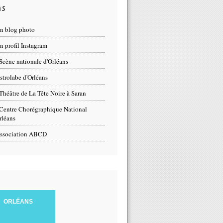
ns
n blog photo
 profil Instagram
Scène nationale d'Orléans
strolabe d'Orléans
Théâtre de La Tête Noire à Saran
Centre Chorégraphique National
rléans
ssociation ABCD