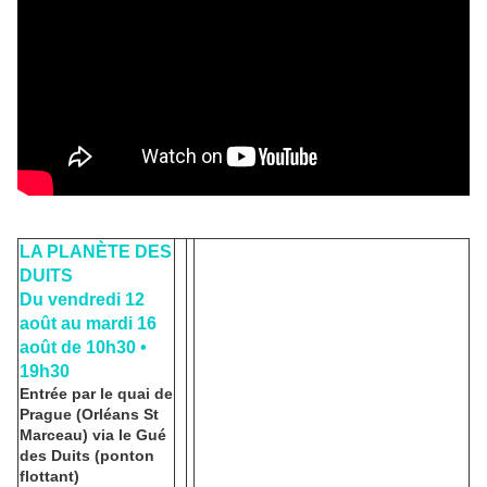
LA PLANÈTE DES
DUITS
Du vendredi 12
août au mardi 16
août de 10h30 •
19h30
Entrée par le quai de
Prague (Orléans St
Marceau) via le Gué
des Duits (ponton
flottant)