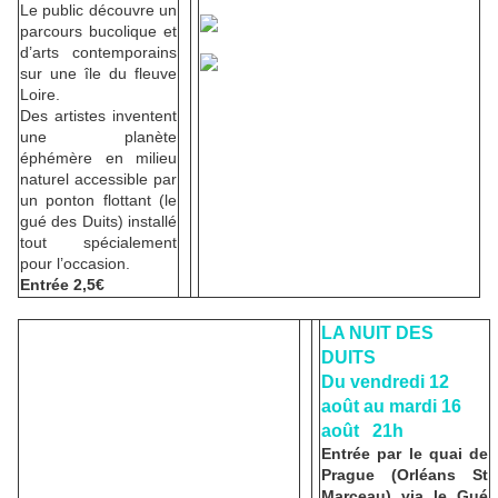
Le public découvre un
parcours bucolique et
d’arts contemporains
sur une île du fleuve
Loire.
Des artistes inventent
une planète
éphémère en milieu
naturel accessible par
un ponton flottant (le
gué des Duits) installé
tout spécialement
pour l’occasion.
Entrée 2,5€
LA NUIT DES
DUITS
Du vendredi 12
août au mardi 16
août 21h
Entrée par le quai de
Prague (Orléans St
Marceau) via le Gué