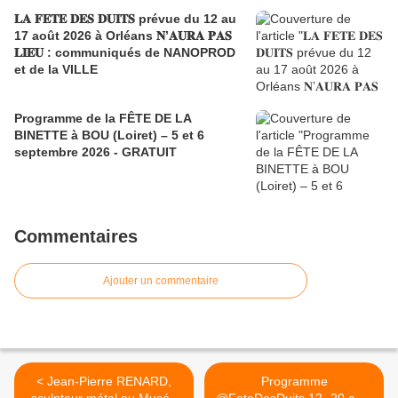
𝐋𝐀 𝐅𝐄𝐓𝐄 𝐃𝐄𝐒 𝐃𝐔𝐈𝐓𝐒 prévue du 12 au
17 août 2026 à Orléans 𝐍’𝐀𝐔𝐑𝐀 𝐏𝐀𝐒
𝐋𝐈𝐄𝐔 : communiqués de NANOPROD
et de la VILLE
Programme de la FÊTE DE LA
BINETTE à BOU (Loiret) – 5 et 6
septembre 2026 - GRATUIT
Commentaires
Ajouter un commentaire
< Jean-Pierre RENARD,
Programme