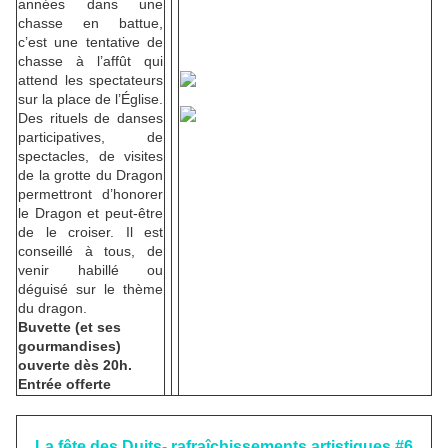
années dans une
chasse en battue,
c’est une tentative de
chasse à l’affût qui
attend les spectateurs
sur la place de l’Église.
Des rituels de danses
participatives, de
spectacles, de visites
de la grotte du Dragon
permettront d’honorer
le Dragon et peut-être
de le croiser. Il est
conseillé à tous, de
venir habillé ou
déguisé sur le thème
du dragon.
Buvette (et ses
gourmandises)
ouverte dès 20h.
Entrée offerte
La fête des Duits- rafraîchissements artistiques #6