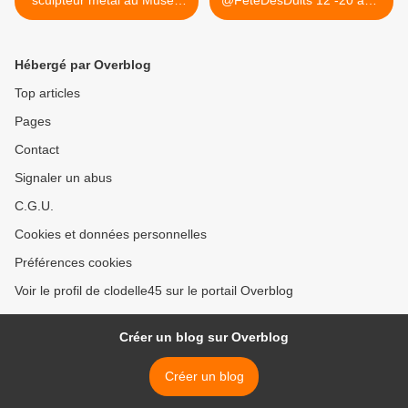
sculpteur métal au Musée
@FeteDesDuits 12 -20 août
de la Corbillière à MER du 6
à... >
au 31 juillet
Hébergé par Overblog
Top articles
Pages
Contact
Signaler un abus
C.G.U.
Cookies et données personnelles
Préférences cookies
Voir le profil de clodelle45 sur le portail Overblog
Créer un blog sur Overblog
Créer un blog