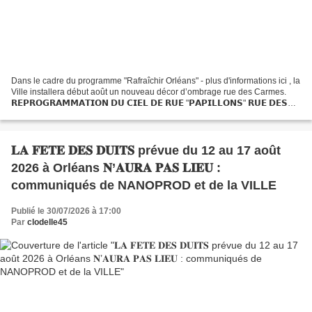
Dans le cadre du programme "Rafraîchir Orléans" - plus d'informations ici , la
Ville installera début août un nouveau décor d’ombrage rue des Carmes.
𝗥𝗘𝗣𝗥𝗢𝗚𝗥𝗔𝗠𝗠𝗔𝗧𝗜𝗢𝗡 𝗗𝗨 𝗖𝗜𝗘𝗟 𝗗𝗘 𝗥𝗨𝗘 "𝗣𝗔𝗣𝗜𝗟𝗟𝗢𝗡𝗦" 𝗥𝗨𝗘 𝗗𝗘𝗦
𝗖𝗔𝗥𝗠𝗘𝗦 𝑫𝒆𝒓𝒏𝒊𝒆̀𝒓𝒆 𝒎𝒊𝒏𝒖𝒕𝒆 ! Un premier tronçon avait...
𝐋𝐀 𝐅𝐄𝐓𝐄 𝐃𝐄𝐒 𝐃𝐔𝐈𝐓𝐒 prévue du 12 au 17 août
2026 à Orléans 𝐍’𝐀𝐔𝐑𝐀 𝐏𝐀𝐒 𝐋𝐈𝐄𝐔 :
communiqués de NANOPROD et de la VILLE
Publié le 30/07/2026 à 17:00
Par
clodelle45