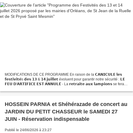
MODIFICATIONS DE CE PROGRAMME En raison de la 𝗖𝗔𝗡𝗜𝗖𝗨𝗟𝗘 𝗹𝗲𝘀
𝗳𝗲𝘀𝘁𝗶𝘃𝗶𝘁𝗲́s 𝗱𝗲𝘀 𝟭𝟯 & 𝟭𝟰 𝗷𝘂𝗶𝗹𝗹𝗲𝘁 évoluent pour garantir notre sécurité : 𝗟𝗘
𝗙𝗘𝗨 𝗗'𝗔𝗥𝗧𝗜𝗙𝗜𝗖𝗘 𝗘𝗦𝗧 𝗔𝗡𝗡𝗨𝗟𝗘́ - La 𝗿𝗲𝘁𝗿𝗮𝗶𝘁𝗲 𝗮𝘂𝘅 𝗹𝗮𝗺𝗽𝗶𝗼𝗻𝘀 se fera
avec des bougies à LED - Le 𝗕𝗔𝗟 est maintenu - Le 𝘀𝗽𝗲𝗰𝘁𝗮𝗰𝗹𝗲...
HOSSEIN PARNIA et Shéhérazade de concert au
JARDIN DU PETIT CHASSEUR le SAMEDI 27
JUIN - Réservation indispensable
Publié le 24/06/2026 à 23:27