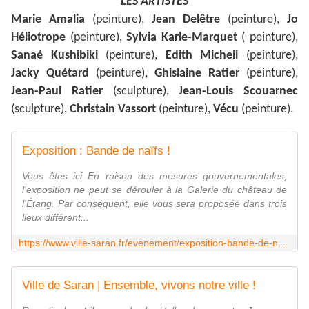
LES ARTISTES
Marie Amalia
(peinture),
Jean Delêtre
(peinture),
Jo
Héliotrope
(peinture),
Sylvia Karle-Marquet
( peinture),
Sanaé Kushibiki
(peinture),
Edith Micheli
(peinture),
Jacky Quétard
(peinture),
Ghislaine Ratier
(peinture),
Jean-Paul Ratier
(sculpture),
Jean-Louis Scouarnec
(sculpture),
Christain Vassort
(peinture),
Vécu
(peinture).
Exposition : Bande de naïfs !
Vous êtes ici En raison des mesures gouvernementales,
l'exposition ne peut se dérouler à la Galerie du château de
l'Étang. Par conséquent, elle vous sera proposée dans trois
lieux différent...
https://www.ville-saran.fr/evenement/exposition-bande-de-naifs-0
Ville de Saran | Ensemble, vivons notre ville !