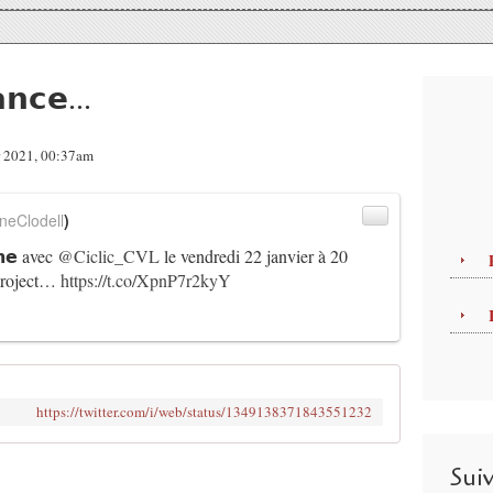
𝗻𝗰𝗲...
er 2021, 00:37am
neClodell
)
𝗴𝗻𝗲 avec
@Ciclic_CVL
le vendredi 22 janvier à 20
 project…
https://t.co/XpnP7r2kyY
https://twitter.com/i/web/status/1349138371843551232
Sui