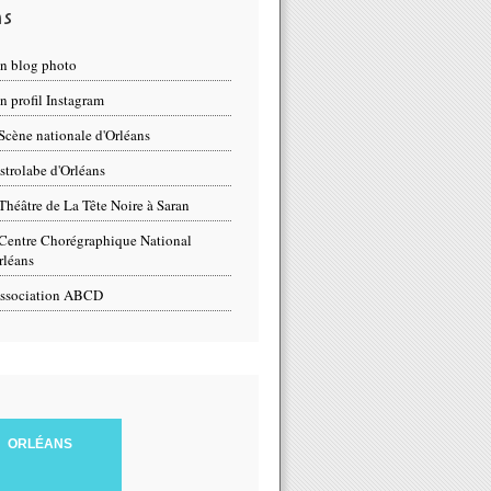
ns
n blog photo
 profil Instagram
Scène nationale d'Orléans
strolabe d'Orléans
Théâtre de La Tête Noire à Saran
Centre Chorégraphique National
rléans
ssociation ABCD