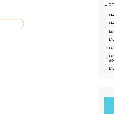
Lie
Mo
Mon
La 
L'A
Le 
Le 
d'O
L'A