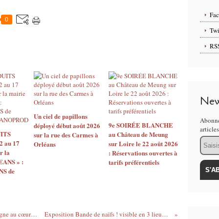
Fa
0
Twi
RS
New
Un ciel de papillons
Abonne
9e SOIRÉE BLANCHE
déployé début août 2026
article
ITS
au Château de Meung
sur la rue des Carmes à
Email
2 au 17
sur Loire le 22 août 2026
Orléans
r la
: Réservations ouvertes à
EANS » :
tarifs préférentiels
S de
Ciclic Centre-Val de Loire : Cinéma en ligne au cœur de l'imaginaire - Séance le 22 janvier à 20 heures
Exposition Bande de naïfs ! visible en 3 lieux de Saran du 15 janvier au 31 janvier 2021