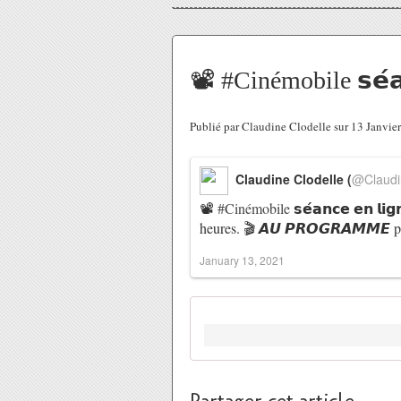
📽 #Cinémobile 𝘀𝗲́𝗮
Publié par Claudine Clodelle sur 13 Janvi
Claudine Clodelle (
@Claudi
📽
#Cinémobile
𝘀𝗲́𝗮𝗻𝗰𝗲 𝗲𝗻 𝗹𝗶
heures. 🎬 𝘼𝙐 𝙋𝙍𝙊𝙂𝙍𝘼𝙈𝙈𝙀
January 13, 2021