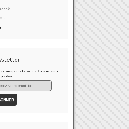
cebook
tter
S
sletter
z-vous pour être averti des nouveaux
s publiés.