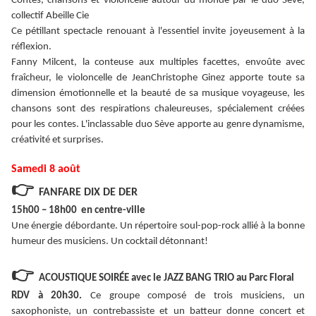
Contes, chansons et violoncelle autour du monde par le duo Sève,
collectif Abeille Cie
Ce pétillant spectacle renouant à l'essentiel invite joyeusement à la
réflexion.
Fanny Milcent, la conteuse aux multiples facettes, envoûte avec
fraîcheur, le violoncelle de JeanChristophe Ginez apporte toute sa
dimension émotionnelle et la beauté de sa musique voyageuse, les
chansons sont des respirations chaleureuses, spécialement créées
pour les contes. L'inclassable duo Sève apporte au genre dynamisme,
créativité et surprises.
Samedi 8 août
👉
FANFARE DIX DE DER
15h00 – 18h00 en centre-ville
Une énergie débordante. Un répertoire soul-pop-rock allié à la bonne
humeur des musiciens. Un cocktail détonnant!
👉
ACOUSTIQUE SOIRÉE avec le JAZZ BANG TRIO au Parc Floral
RDV à 20h30.
Ce groupe composé de trois musiciens, un
saxophoniste, un contrebassiste et un batteur donne concert et