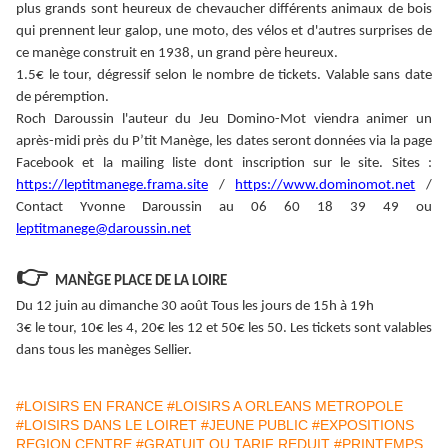
plus grands sont heureux de chevaucher différents animaux de bois
qui prennent leur galop, une moto, des vélos et d'autres surprises de
ce manège construit en 1938, un grand père heureux.
1.5€ le tour, dégressif selon le nombre de tickets. Valable sans date
de péremption.
Roch Daroussin l'auteur du Jeu Domino-Mot viendra animer un
après-midi près du P’tit Manège, les dates seront données via la page
Facebook et la mailing liste dont inscription sur le site. Sites :
https://leptitmanege.frama.site
/
https://www.dominomot.net
/
Contact Yvonne Daroussin au 06 60 18 39 49 ou
leptitmanege@daroussin.net
👉
MANÈGE PLACE DE LA LOIRE
Du 12 juin au dimanche 30 août Tous les jours de 15h à 19h
3€ le tour, 10€ les 4, 20€ les 12 et 50€ les 50. Les tickets sont valables
dans tous les manèges Sellier.
#LOISIRS EN FRANCE
#LOISIRS A ORLEANS METROPOLE
#LOISIRS DANS LE LOIRET
#JEUNE PUBLIC
#EXPOSITIONS
REGION CENTRE
#GRATUIT OU TARIF REDUIT
#PRINTEMPS