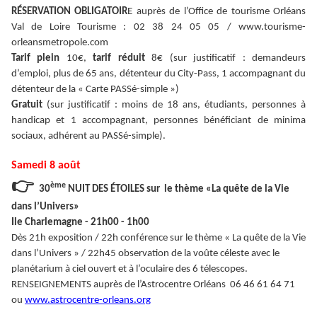
RÉSERVATION OBLIGATOIR
E auprès de l’Office de tourisme Orléans
Val de Loire Tourisme : 02 38 24 05 05 / www.tourisme-
orleansmetropole.com
Tarif plein
10€,
tarif réduit
8€ (sur justificatif : demandeurs
d’emploi, plus de 65 ans, détenteur du City-Pass, 1 accompagnant du
détenteur de la « Carte PASSé-simple »)
Gratuit
(sur justificatif : moins de 18 ans, étudiants, personnes à
handicap et 1 accompagnant, personnes bénéficiant de minima
sociaux, adhérent au PASSé-simple).
Samedi 8 août
👉
ème
30
NUIT DES ÉTOILES sur le thème «La quête de la Vie
dans l’Univers»
Ile Charlemagne - 21h00 - 1h00
Dès 21h exposition / 22h conférence sur le thème « La quête de la Vie
dans l’Univers » / 22h45 observation de la voûte céleste avec le
planétarium à ciel ouvert et à l’oculaire des 6 télescopes.
RENSEIGNEMENTS auprès de l’Astrocentre Orléans 06 46 61 64 71
ou
www.astrocentre-orleans.org