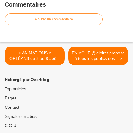
Commentaires
Ajouter un commentaire
< ANIMATIONS A
EN AOUT @leloiret propose
ORLÉANS du 3 au 9 août :
à tous les publics des... >
visites guidées, balades,
musique, contes, lectures,
conférence, enfants...
Hébergé par Overblog
Top articles
Pages
Contact
Signaler un abus
C.G.U.