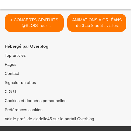
< CONCERTS GRATUITS
ANIMATIONS A ORLÉANS
@BLOIS Tour
du 3 au 9 août : visites
@Vibrationradio 25...
guidées, balades, musique,
contes, lectures,
conférence, enfants... >
Hébergé par Overblog
Top articles
Pages
Contact
Signaler un abus
C.G.U.
Cookies et données personnelles
Préférences cookies
Voir le profil de clodelle45 sur le portail Overblog