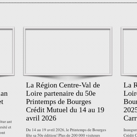
La Région Centre-Val de
La R
lan
Loire partenaire du 50e
Loir
et
Printemps de Bourges
Bour
Crédit Mutuel du 14 au 19
2025
avril 2026
Carr
tur ant
rsité et
Du 14 au 19 avril 2026, le Printemps de Bourges
Inaugur
sont
fête sa 50e édition! Plus de 200 000 visiteurs
Crédit C