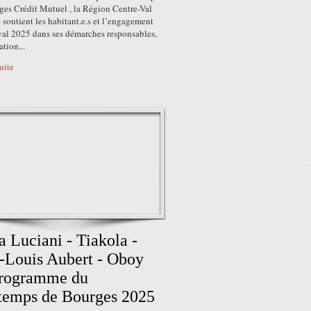
ges Crédit Mutuel , la Région Centre-Val
 soutient les habitant.e.s et l’engagement
ival 2025 dans ses démarches responsables,
tion...
suite
a Luciani - Tiakola -
-Louis Aubert - Oboy
programme du
temps de Bourges 2025