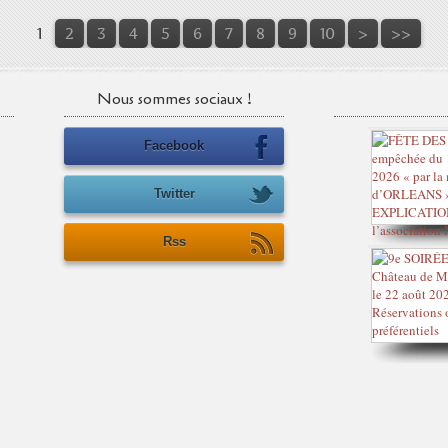
1
2
3
4
5
6
7
8
9
10
>
>>
Nous sommes sociaux !
Facebook
Twitter
Rss