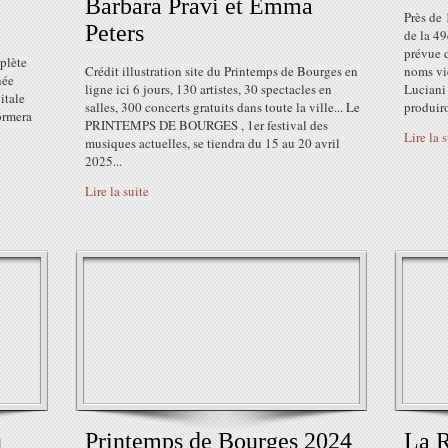
Barbara Pravi et Emma
Près de 
Peters
de la 4
prévue 
plète
Crédit illustration site du Printemps de Bourges en
noms vie
née
ligne ici 6 jours, 130 artistes, 30 spectacles en
Luciani 
itale
salles, 300 concerts gratuits dans toute la ville... Le
produiro
ormera
PRINTEMPS DE BOURGES , 1er festival des
Lire la 
musiques actuelles, se tiendra du 15 au 20 avril
2025...
Lire la suite
u
Printemps de Bourges 2024
La R