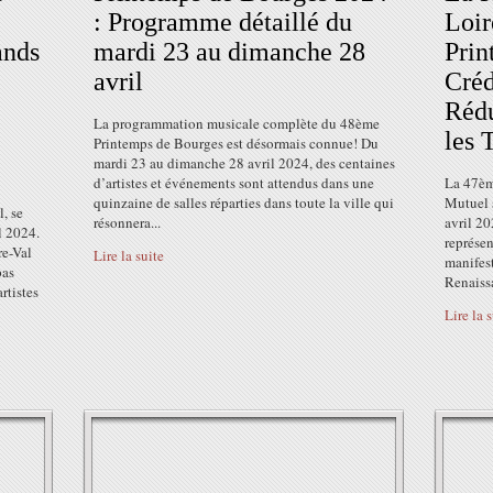
: Programme détaillé du
Loir
ands
mardi 23 au dimanche 28
Prin
avril
Créd
Rédu
La programmation musicale complète du 48ème
les 
Printemps de Bourges est désormais connue! Du
mardi 23 au dimanche 28 avril 2024, des centaines
d’artistes et événements sont attendus dans une
La 47èm
quinzaine de salles réparties dans toute la ville qui
Mutuel 
, se
résonnera...
avril 20
l 2024.
représen
re-Val
Lire la suite
manifes
pas
Renaiss
rtistes
Lire la 