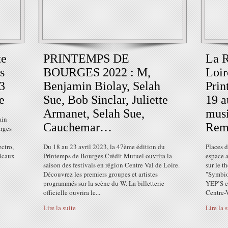
te
PRINTEMPS DE
La R
s
BOURGES 2022 : M,
Loir
3
Benjamin Biolay, Selah
Prin
e
Sue, Bob Sinclar, Juliette
19 a
Armanet, Selah Sue,
musi
ain
Cauchemar…
Rem
urges
ctro,
Du 18 au 23 avril 2023, la 47ème édition du
Places d
icaux
Printemps de Bourges Crédit Mutuel ouvrira la
espace 
saison des festivals en région Centre Val de Loire.
sur le t
Découvrez les premiers groupes et artistes
"Symbio
programmés sur la scène du W. La billetterie
YEP’S et
officielle ouvrira le...
Centre-V
Lire la suite
Lire la 