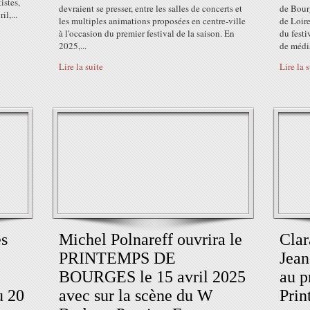
istes,
devraient se presser, entre les salles de concerts et
de Bour
il,...
les multiples animations proposées en centre-ville
de Loire
à l'occasion du premier festival de la saison. En
du fest
2025,...
de média
Lire la suite
Lire la 
es
Michel Polnareff ouvrira le
Clar
PRINTEMPS DE
Jean
BOURGES le 15 avril 2025
au 
u 20
avec sur la scène du W
Prin