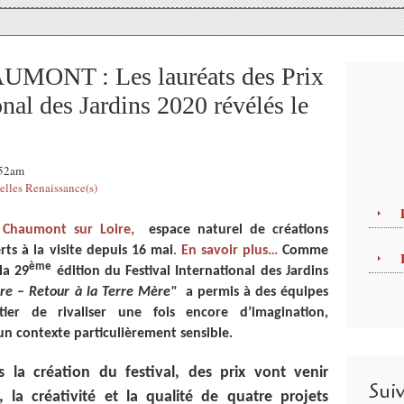
NT : Les lauréats des Prix
onal des Jardins 2020 révélés le
:52am
lles Renaissance(s)
Chaumont sur Loire,
espace naturel de créations
rts à la visite depuis 16 mai
.
En savoir plus…
Comme
ème
la 29
édition du Festival International des Jardins
rre – Retour à la Terre Mère"
a permis à des équipes
r de rivaliser une fois encore d’imagination,
 un contexte particulièrement sensible.
 la création du festival, des prix vont venir
Sui
, la créativité et la qualité de quatre projets