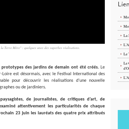
Lie
Mo
Mon
La 
L'A
 la Terre Mère" : quelques unes des superbes réalisations.
Le 
Le 
s prototypes des jardins de demain ont été créés.
Le
d'O
oire est désormais, avec le Festival International des
L'A
nable pour découvrir les réalisations d’une nouvelle
graphes ou de jardiniers.
aysagistes, de journalistes, de critiques d’art, de
 examiné attentivement les particularités de chaque
ochain 23 juin les lauréats des quatre prix attribués