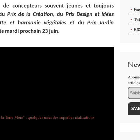
s de concepteurs souvent jeunes et toujours
Fa
 du
Prix de la Création
, du
Prix Design et idées
Twi
ette et harmonie végétales
et du
Prix Jardin
RS
és mardi prochain 23 juin.
New
Abonne
article
Email