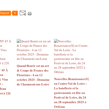
a
r
e
Repost
0
s
d
u
D
o
m
a
i
n
e
d
Quand fleurir est un art
 45 À
& Coupe de France des
e
on
Fleuristes - 4 au 12
C
Nouvelles Renaissance(S]
& Vins
octobre 2025 - Domaine
h
en Centre-Val de Loire :
 :
de Chaumont-sur-Loire
a
La batellerie et la
Menu
u
gastronomie en fête au
et à 22€
m
Festival de Loire, du 24
o
au 28 septembre 2025 à
n
Orléans