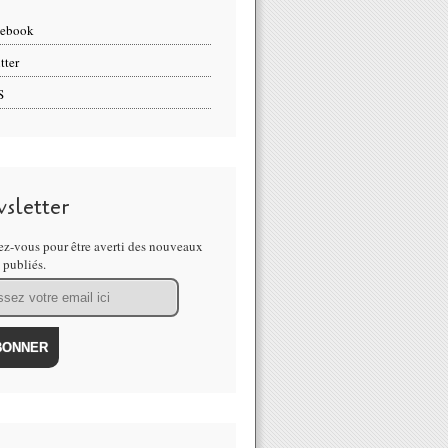
cebook
tter
S
sletter
z-vous pour être averti des nouveaux
s publiés.