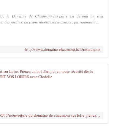
7, le Domaine de Chaumont-sur-Loire est devenu un lieu
t des jardins. La triple identité du domaine : patrimoniale ...
http://www.domaine-chaumont.fr/fr/restaurants
Réouverture 
L
e
s
3
2
h
http://www.clodelle45autrement.fr/2020/05/reouverture-du-domaine-de-chaumont-sur-loire-prenez-un-bol-d-art-pur-en-toute-securite-des-le-samedi-16-mai-2020.html
e
c
t