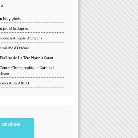
ns
n blog photo
 profil Instagram
Scène nationale d'Orléans
strolabe d'Orléans
Théâtre de La Tête Noire à Saran
Centre Chorégraphique National
rléans
ssociation ABCD