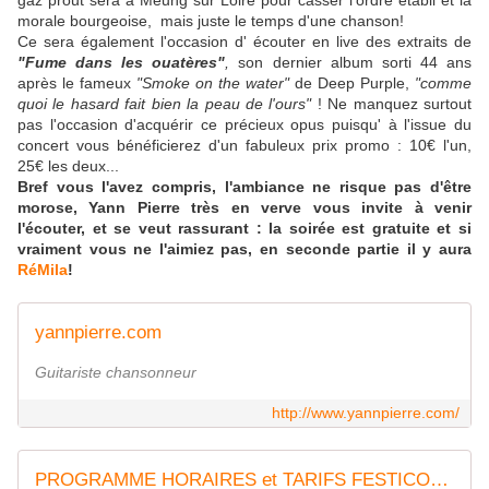
morale bourgeoise, mais juste le temps d'une chanson!
Ce sera également l'occasion d' écouter en live des extraits de
"Fume dans les ouatères"
,
son dernier album sorti 44 ans
après le fameux
"Smoke on the water"
de Deep Purple,
"comme
quoi le hasard fait bien la peau de l'ours"
! Ne manquez surtout
pas l'occasion d'acquérir ce précieux opus puisqu' à l'issue du
concert vous bénéficierez d'un fabuleux prix promo : 10€ l'un,
25€ les deux...
Bref vous l'avez compris, l'ambiance ne risque pas d'être
morose, Yann Pierre très en verve vous invite à venir
l'écouter, et se veut rassurant : la soirée est gratuite et si
vraiment vous ne l'aimiez pas, en seconde partie il y aura
RéMila
!
yannpierre.com
Guitariste chansonneur
http://www.yannpierre.com/
PROGRAMME HORAIRES et TARIFS FESTICOLOR Meung sur Loire 26 27 28 mai 2016 - VIVRE AUTREMENT VOS LOISIRS avec Clodelle