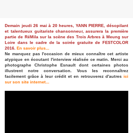
Demain jeudi 26 mai à 20 heures, YANN PIERRE, désopilant
et talentueux guitariste chansonneur, assurera la première
partie de RéMila sur la scène des Trois Arbres à Meung sur
Loire dans le cadre de la soirée gratuite de FESTCOLOR
2016.
En savoir plus...
Ne manquez pas l'occasion de mieux connaître cet artiste
atypique en écoutant l'interview réalisée ce matin. Merci au
photographe Christophe Esnault dont certaines photos
illustrent notre conversation. Vous les reconnaîtrez
facilement grâce à leur crédit et en retrouverez d'autres
ici
sur son site internet...