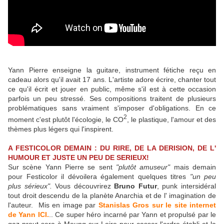
Yann Pierre enseigne la guitare, instrument fétiche reçu en
cadeau alors qu'il avait 17 ans. L'artiste adore écrire, chanter tout
ce qu'il écrit et jouer en public, même s'il est à cette occasion
parfois un peu stressé. Ses compositions traitent de plusieurs
problématiques sans vraiment s'imposer d'obligations. En ce
2
moment c'est plutôt l'écologie, le CO
, le plastique, l'amour et des
thèmes plus légers qui l'inspirent.
A FESTICOLOR DEMAIN : DU RIRE, DE LA DERISION, DE L'
HUMOUR ET JUSTE UN PEU DE SERIEUX!
Sur scène Yann Pierre se sent
"plutôt amuseur"
mais demain
pour Festicolor il dévoilera également quelques titres
"un peu
plus sérieux".
Vous découvrirez
Bruno Futur
, punk intersidéral
tout droit descendu de la planète Anarchia et de l' imagination de
l'auteur. Mis en image par
Stanislas Gros
sur le site internet
de Yann ICI.
.. Ce super héro
incarné par Yann et
propulsé par le
gaz prout sera à Meung sur Loire pour casser l'ordre établi et la