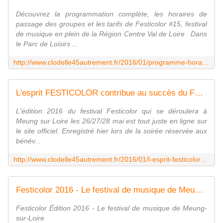
Découvrez la programmation complète, les horaires de
passage des groupes et les tarifs de Festicolor #15, festival
de musique en plein de la Région Centre Val de Loire . Dans
le Parc de Loisirs ...
http://www.clodelle45autrement.fr/2016/01/programme-horaires-et-tarifs-festicolor-meung-sur-loire-26-27-28-mai-2016.html
L'esprit FESTICOLOR contribue au succès du Festival par THIERRY QUATREHOMME, son programmateur - VIVRE AUTREMENT VOS LOISIRS avec Clodelle
L'édition 2016 du festival Festicolor qui se déroulera à
Meung sur Loire les 26/27/28 mai est tout juste en ligne sur
le site officiel. Enregistré hier lors de la soirée réservée aux
bénév...
http://www.clodelle45autrement.fr/2016/01/l-esprit-festicolor-contribue-au-succes-du-festival-par-thierry-quatrehomme-son-programmateur.html
Festicolor 2016 - Le festival de musique de Meung-sur-Loire
Festicolor Édition 2016 - Le festival de musique de Meung-
sur-Loire