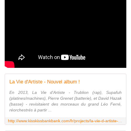
La Vie d'Artiste - Nouvel album !
En 2013, La Vie d'Artiste - Trublion (rap), Supafuh
(platines/machines), Pierre Grenet (batterie), et David Hazak
(basse) - revisitaient des morceaux du grand Léo Ferré,
réorchestrés à partir ...
http://www.kisskissbankbank.com/fr/projects/la-vie-d-artiste-nouvel-album