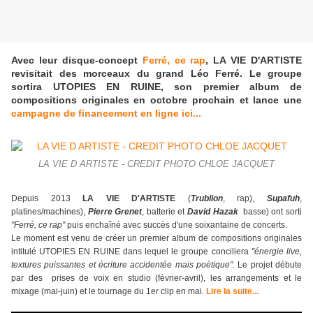
Avec leur disque-concept
Ferré, ce rap
, LA VIE D'ARTISTE
revisitait des morceaux du grand Léo Ferré. Le groupe
sortira UTOPIES EN RUINE, son premier album de
compositions originales en octobre prochain et lance une
campagne de financement en ligne ici...
LA VIE D ARTISTE - CREDIT PHOTO CHLOE JACQUET
Depuis 2013
LA VIE D'ARTISTE
(
Trublion
, rap),
Supafuh
,
platines/machines),
Pierre Grenet
, batterie et
David Hazak
basse) ont sorti
"Ferré, ce rap"
puis enchaîné avec succès d'une soixantaine de concerts.
Le moment est venu de créer un premier album de compositions originales
intitulé UTOPIES EN RUINE dans lequel le groupe conciliera
"énergie live,
textures puissantes et écriture accidentée mais poétique".
Le projet débute
par des prises de voix en studio (février-avril), les arrangements et le
mixage (mai-juin) et le tournage du 1er clip en mai.
Lire la suite...