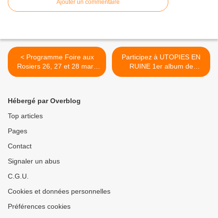
Ajouter un commentaire
< Programme Foire aux
Participez à UTOPIES EN
Rosiers 26, 27 et 28 mars
RUINE 1er album de
à...
compos... >
Hébergé par Overblog
Top articles
Pages
Contact
Signaler un abus
C.G.U.
Cookies et données personnelles
Préférences cookies